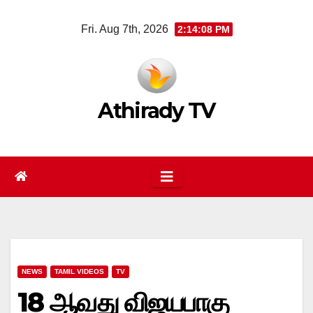
Skip
Fri. Aug 7th, 2026
2:14:08 PM
to
content
Athirady TV
NEWS
TAMIL VIDEOS
TV
18 ஆவது விஜயபாகு