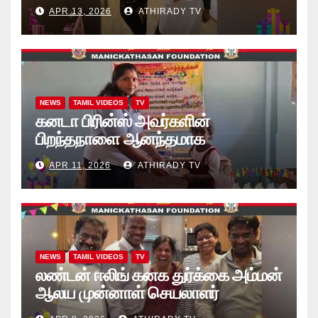
“கற்றலுக்கான அப்பியாசக்
APR 13, 2026
ATHIRADY TV
கொப்பிகள்” வழங்கல் வீடியோ
NEWS
TAMIL VIDEOS
TV
கனடா பிரின்ஸ் அவர்களின்
பிறந்தநாளை ஆனந்தமாக
கொண்டாடினார்கள் தாயக உறவுகள்..
APR 11, 2026
ATHIRADY TV
(வீடியோ)
NEWS
TAMIL VIDEOS
TV
லண்டன் ஈலிங் கனக துர்க்கை அம்மன்
ஆலய முன்னாள் செயலாளர்
புங்குடுதீவு கண்ணன் பிறந்தநாள்