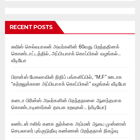
RECENT POSTS
சுவிஸ் செல்வபாலன் அவர்களின் 60வது பிறந்ததினக்
கொண்டாட்டத்தில், அப்பியாசக் கொப்பிகள் வழங்கல்..
வீடியோ
பிரான்ஸ் மேகலாவின் நிதிப் பங்களிப்பில், “M.F” ஊடாக
“கற்றலுக்கான அப்பியாசக் கொப்பிகள்” வழங்கல் வீடியோ
கனடா பிரின்ஸ் அவர்களின் பிறந்தநாளை ஆனந்தமாக
கொண்டாடினார்கள் தாயக உறவுகள்.. (வீடியோ)
லண்டன் ஈலிங் கனக துர்க்கை அம்மன் ஆலய முன்னாள்
செயலாளர் புங்குடுதீவு கண்ணன் பிறந்தநாள் நிகழ்வு