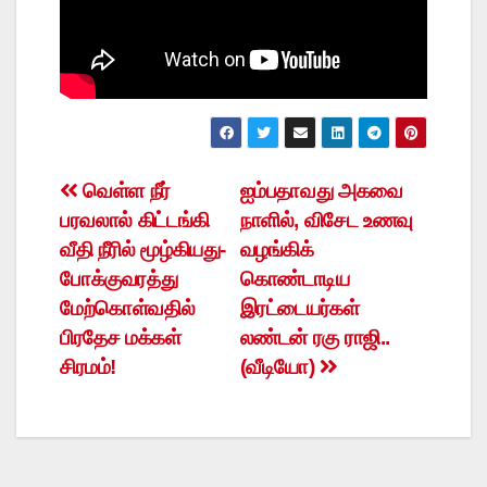
Post
வெள்ள நீர்
ஐம்பதாவது அகவை
பரவலால் கிட்டங்கி
நாளில், விசேட உணவு
navigation
வீதி நீரில் மூழ்கியது-
வழங்கிக்
போக்குவரத்து
கொண்டாடிய
மேற்கொள்வதில்
இரட்டையர்கள்
பிரதேச மக்கள்
லண்டன் ரகு ராஜி..
சிரமம்!
(வீடியோ)