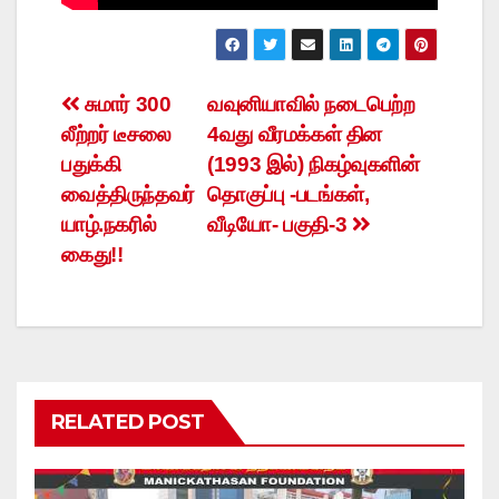
Post
சுமார் 300
வவுனியாவில் நடைபெற்ற
லீற்றர் டீசலை
4வது வீரமக்கள் தின
navigation
பதுக்கி
(1993 இல்) நிகழ்வுகளின்
வைத்திருந்தவர்
தொகுப்பு -படங்கள்,
யாழ்.நகரில்
வீடியோ- பகுதி-3
கைது!!
RELATED POST