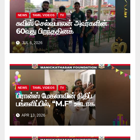
NEWS
TAMIL VIDEOS
TV
சுவிஸ் செல்வபாலன் அவர்களின்
60வது பிறந்ததினக்
கொண்டாட்டத்தில், அப்பியாசக்
JUL 6, 2026
கொப்பிகள் வழங்கல்.. வீடியோ
NEWS
TAMIL VIDEOS
TV
பிரான்ஸ் மேகலாவின் நிதிப்
பங்களிப்பில், “M.F” ஊடாக
“கற்றலுக்கான அப்பியாசக்
APR 13, 2026
கொப்பிகள்” வழங்கல் வீடியோ