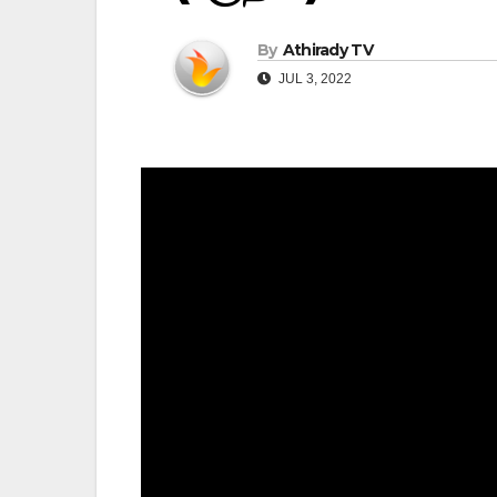
By
Athirady TV
JUL 3, 2022