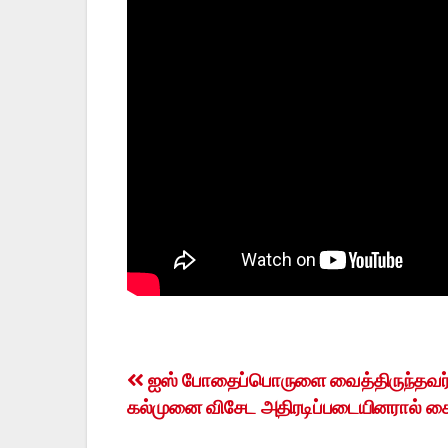
Post
ஐஸ் போதைப்பொருளை வைத்திருந்தவர
கல்முனை விசேட அதிரடிப்படையினரால் க
navigation