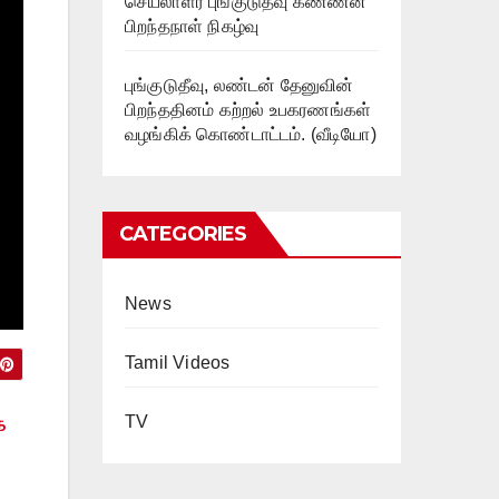
செயலாளர் புங்குடுதீவு கண்ணன்
பிறந்தநாள் நிகழ்வு
புங்குடுதீவு, லண்டன் தேனுவின்
பிறந்ததினம் கற்றல் உபகரணங்கள்
வழங்கிக் கொண்டாட்டம். (வீடியோ)
CATEGORIES
News
Tamil Videos
க
TV