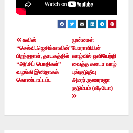
Post
சுவிஸ்
முன்னாள்
“செல்வி.ஜெசிக்காவின்”
போராளியின்
navigation
பிறந்தநாள், தாயகத்தில்
வாழ்வில் ஒளியேற்றி
“அரிசிப் பொதிகள்”
வைத்த கனடா வாழ்
வழங்கி இனிதாகக்
புங்குடுதீவு
கொண்டாட்டம்..
அமரர்.குணராஜா
குடும்பம் (வீடியோ)