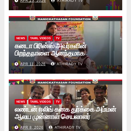
APR 13, 2026
ATHIRADY TV
கொப்பிகள்” வழங்கல் வீடியோ
NEWS
TAMIL VIDEOS
TV
கனடா பிரின்ஸ் அவர்களின்
பிறந்தநாளை ஆனந்தமாக
கொண்டாடினார்கள் தாயக உறவுகள்..
APR 11, 2026
ATHIRADY TV
(வீடியோ)
NEWS
TAMIL VIDEOS
TV
லண்டன் ஈலிங் கனக துர்க்கை அம்மன்
ஆலய முன்னாள் செயலாளர்
புங்குடுதீவு கண்ணன் பிறந்தநாள்
APR 8, 2026
ATHIRADY TV