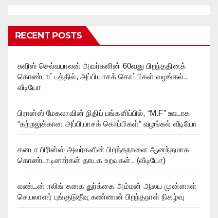
RECENT POSTS
சுவிஸ் செல்வபாலன் அவர்களின் 60வது பிறந்ததினக்
கொண்டாட்டத்தில், அப்பியாசக் கொப்பிகள் வழங்கல்..
வீடியோ
பிரான்ஸ் மேகலாவின் நிதிப் பங்களிப்பில், “M.F” ஊடாக
“கற்றலுக்கான அப்பியாசக் கொப்பிகள்” வழங்கல் வீடியோ
கனடா பிரின்ஸ் அவர்களின் பிறந்தநாளை ஆனந்தமாக
கொண்டாடினார்கள் தாயக உறவுகள்.. (வீடியோ)
லண்டன் ஈலிங் கனக துர்க்கை அம்மன் ஆலய முன்னாள்
செயலாளர் புங்குடுதீவு கண்ணன் பிறந்தநாள் நிகழ்வு