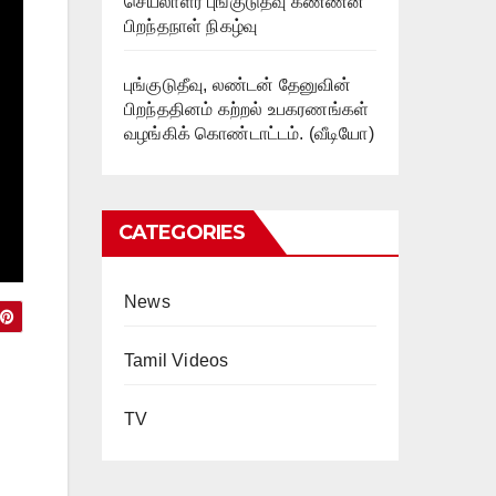
செயலாளர் புங்குடுதீவு கண்ணன்
பிறந்தநாள் நிகழ்வு
புங்குடுதீவு, லண்டன் தேனுவின்
பிறந்ததினம் கற்றல் உபகரணங்கள்
வழங்கிக் கொண்டாட்டம். (வீடியோ)
CATEGORIES
News
Tamil Videos
TV