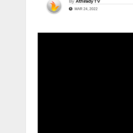
By
Athirady TV
MAR 24, 2022