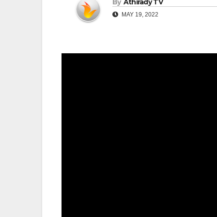
By
Athirady TV
MAY 19, 2022