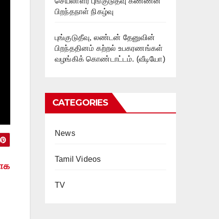
செயலாளர் புங்குடுதீவு கண்ணன்
பிறந்தநாள் நிகழ்வு
புங்குடுதீவு, லண்டன் தேனுவின்
பிறந்ததினம் கற்றல் உபகரணங்கள்
வழங்கிக் கொண்டாட்டம். (வீடியோ)
CATEGORIES
News
Tamil Videos
ராக
TV