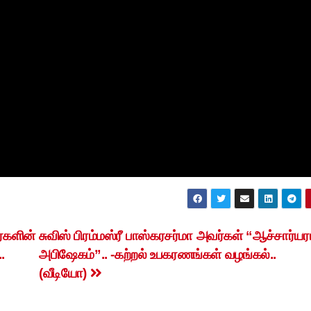
ர்களின்
சுவிஸ் பிரம்மஸ்ரீ பாஸ்கரசர்மா அவர்கள் “ஆச்சார்ய
.
அபிஷேகம்”.. -கற்றல் உபகரணங்கள் வழங்கல்..
(வீடியோ)