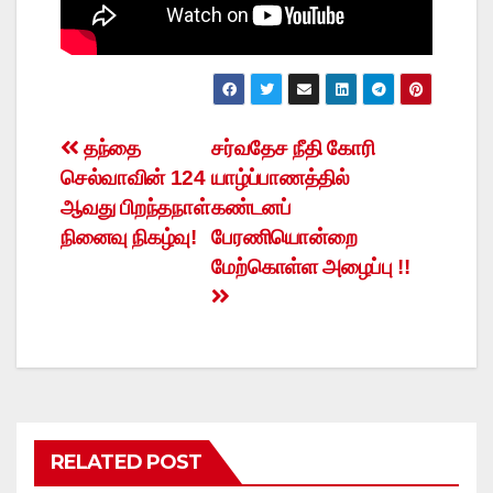
Post
தந்தை
சர்வதேச நீதி கோரி
செல்வாவின் 124
யாழ்ப்பாணத்தில்
navigation
ஆவது பிறந்தநாள்
கண்டனப்
நினைவு நிகழ்வு!
பேரணியொன்றை
மேற்கொள்ள அழைப்பு !!
RELATED POST