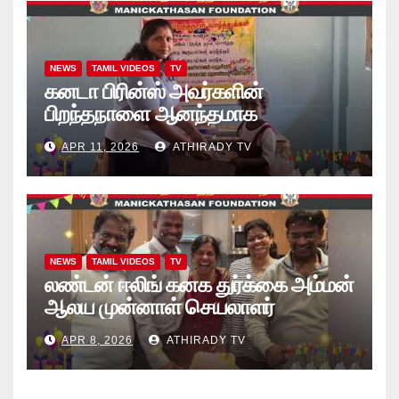
NEWS
TAMIL VIDEOS
TV
கனடா பிரின்ஸ் அவர்களின்
பிறந்தநாளை ஆனந்தமாக
கொண்டாடினார்கள் தாயக உறவுகள்..
APR 11, 2026
ATHIRADY TV
(வீடியோ)
NEWS
TAMIL VIDEOS
TV
லண்டன் ஈலிங் கனக துர்க்கை அம்மன்
ஆலய முன்னாள் செயலாளர்
புங்குடுதீவு கண்ணன் பிறந்தநாள்
APR 8, 2026
ATHIRADY TV
நிகழ்வு