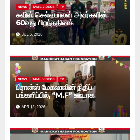
NEWS
TAMIL VIDEOS
TV
சுவிஸ் செல்வபாலன் அவர்களின்
60வது பிறந்ததினக்
கொண்டாட்டத்தில், அப்பியாசக்
JUL 6, 2026
கொப்பிகள் வழங்கல்.. வீடியோ
NEWS
TAMIL VIDEOS
TV
பிரான்ஸ் மேகலாவின் நிதிப்
பங்களிப்பில், “M.F” ஊடாக
“கற்றலுக்கான அப்பியாசக்
APR 13, 2026
கொப்பிகள்” வழங்கல் வீடியோ