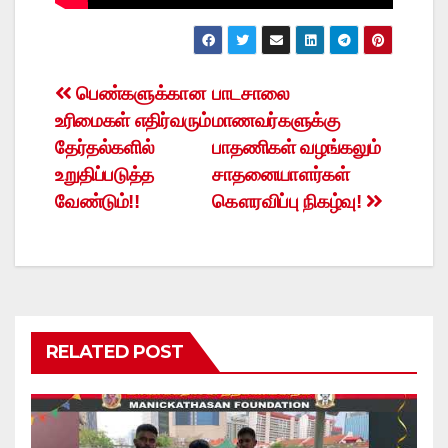
Post
பெண்களுக்கான
பாடசாலை
உரிமைகள் எதிர்வரும்
மாணவர்களுக்கு
navigation
தேர்தல்களில்
பாதணிகள் வழங்கலும்
உறுதிப்படுத்த
சாதனையாளர்கள்
வேண்டும்!!
கௌரவிப்பு நிகழ்வு!
RELATED POST