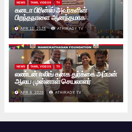
NEWS
TAMIL VIDEOS
TV
கனடா பிரின்ஸ் அவர்களின்
பிறந்தநாளை ஆனந்தமாக
கொண்டாடினார்கள் தாயக உறவுகள்..
APR 11, 2026
ATHIRADY TV
(வீடியோ)
NEWS
TAMIL VIDEOS
TV
லண்டன் ஈலிங் கனக துர்க்கை அம்மன்
ஆலய முன்னாள் செயலாளர்
புங்குடுதீவு கண்ணன் பிறந்தநாள்
APR 8, 2026
ATHIRADY TV
நிகழ்வு