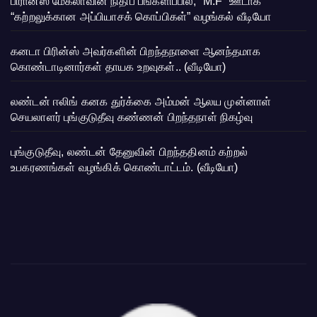
பிரான்ஸ் மேகலாவின் நிதிப் பங்களிப்பில், “M.F” ஊடாக
“கற்றலுக்கான அப்பியாசக் கொப்பிகள்” வழங்கல் வீடியோ
கனடா பிரின்ஸ் அவர்களின் பிறந்தநாளை ஆனந்தமாக
கொண்டாடினார்கள் தாயக உறவுகள்.. (வீடியோ)
லண்டன் ஈலிங் கனக துர்க்கை அம்மன் ஆலய முன்னாள்
செயலாளர் புங்குடுதீவு கண்ணன் பிறந்தநாள் நிகழ்வு
புங்குடுதீவு, லண்டன் தேனுவின் பிறந்ததினம் கற்றல்
உபகரணங்கள் வழங்கிக் கொண்டாட்டம். (வீடியோ)