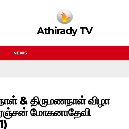
Athirady TV
S
NEWS
நாள் & திருமணநாள் விழா
ிஸ்ரஞ்சன் மோகனாதேவி
1)