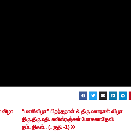
 விழா
“மணிவிழா” பிறந்தநாள் & திருமணநாள் விழா
திரு.திருமதி. சுவிஸ்ரஞ்சன் மோகனாதேவி
தம்பதிகள்.. (பகுதி -1)