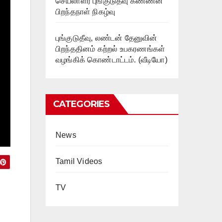
செயலாளர் புங்குடுதீவு கண்ணன்
பிறந்தநாள் நிகழ்வு
புங்குடுதீவு, லண்டன் தேனுவின்
பிறந்ததினம் கற்றல் உபகரணங்கள்
வழங்கிக் கொண்டாட்டம். (வீடியோ)
CATEGORIES
News
Tamil Videos
TV