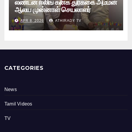
லண்டன் ஈலிங் கனக துர்க்கை அம்மன்
ஆலய முன்னாள் செயலாளர்
புங்குடுதீவு கண்ணன் பிறந்தநாள்
APR 8, 2026
ATHIRADY TV
நிகழ்வு
CATEGORIES
News
Tamil Videos
TV