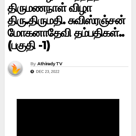
திருமணநாள் விழா
திரு.திருமதி. சுவிஸ்ரஞ்சன்
மோகனாதேவி தம்பதிகள்..
(பகுதி -1)
By
Athirady TV
DEC 23, 2022