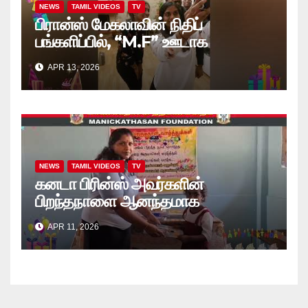
NEWS
TAMIL VIDEOS
TV
பிரான்ஸ் மேகலாவின் நிதிப்
பங்களிப்பில், “M.F” ஊடாக
“கற்றலுக்கான அப்பியாசக்
APR 13, 2026
கொப்பிகள்” வழங்கல் வீடியோ
NEWS
TAMIL VIDEOS
TV
கனடா பிரின்ஸ் அவர்களின்
பிறந்தநாளை ஆனந்தமாக
கொண்டாடினார்கள் தாயக உறவுகள்..
APR 11, 2026
(வீடியோ)