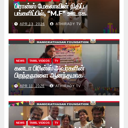
பிரான்ஸ் மேகலாவின் நிதிப்
பங்களிப்பில், “M.F” ஊடாக
“கற்றலுக்கான அப்பியாசக்
APR 13, 2026
ATHIRADY TV
கொப்பிகள்” வழங்கல் வீடியோ
NEWS
TAMIL VIDEOS
TV
கனடா பிரின்ஸ் அவர்களின்
பிறந்தநாளை ஆனந்தமாக
கொண்டாடினார்கள் தாயக உறவுகள்..
APR 11, 2026
ATHIRADY TV
(வீடியோ)
NEWS
TAMIL VIDEOS
TV