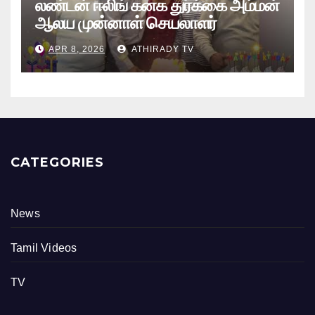
லண்டன் ஈலிங் கனக துர்க்கை அம்மன்
ஆலய முன்னாள் செயலாளர்
புங்குடுதீவு கண்ணன் பிறந்தநாள்
APR 8, 2026
ATHIRADY TV
நிகழ்வு
CATEGORIES
News
Tamil Videos
TV