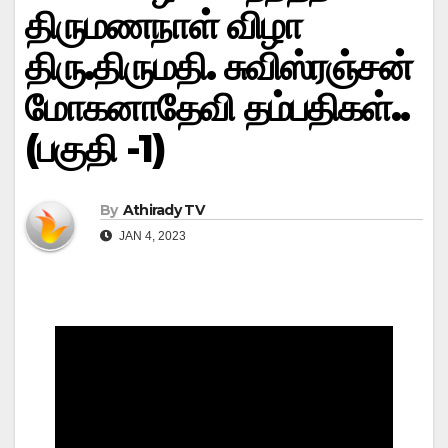
திருமணநாள் விழா
திரு.திருமதி. சுவிஸ்ரஞ்சன்
மோகனாதேவி தம்பதிகள்..
(பகுதி -1)
By
Athirady TV
JAN 4, 2023