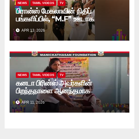
NEWS
TAMIL VIDEOS
TV
பிரான்ஸ் மேகலாவின் நிதிப்
பங்களிப்பில், “M.F” ஊடாக
“கற்றலுக்கான அப்பியாசக்
APR 13, 2026
கொப்பிகள்” வழங்கல் வீடியோ
NEWS
TAMIL VIDEOS
TV
கனடா பிரின்ஸ் அவர்களின்
பிறந்தநாளை ஆனந்தமாக
கொண்டாடினார்கள் தாயக உறவுகள்..
APR 11, 2026
(வீடியோ)