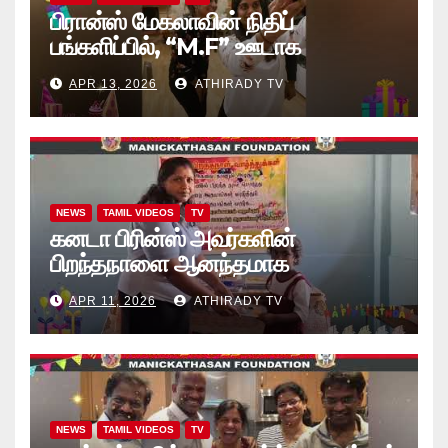
பிரான்ஸ் மேகலாவின் நிதிப்
பங்களிப்பில், “M.F” ஊடாக
“கற்றலுக்கான அப்பியாசக்
APR 13, 2026
ATHIRADY TV
கொப்பிகள்” வழங்கல் வீடியோ
NEWS
TAMIL VIDEOS
TV
கனடா பிரின்ஸ் அவர்களின்
பிறந்தநாளை ஆனந்தமாக
கொண்டாடினார்கள் தாயக உறவுகள்..
APR 11, 2026
ATHIRADY TV
(வீடியோ)
NEWS
TAMIL VIDEOS
TV