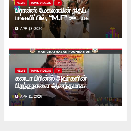
NEWS
TAMIL VIDEOS
TV
பிரான்ஸ் மேகலாவின் நிதிப்
பங்களிப்பில், “M.F” ஊடாக
“கற்றலுக்கான அப்பியாசக்
APR 13, 2026
கொப்பிகள்” வழங்கல் வீடியோ
NEWS
TAMIL VIDEOS
TV
கனடா பிரின்ஸ் அவர்களின்
பிறந்தநாளை ஆனந்தமாக
கொண்டாடினார்கள் தாயக உறவுகள்..
APR 11, 2026
(வீடியோ)