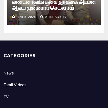
லண்டன் ஈலிங் கனக துர்க்கை அம்மன்
ஆலய முன்னாள் செயலாளர்
புங்குடுதீவு கண்ணன் பிறந்தநாள்
APR 8, 2026
ATHIRADY TV
நிகழ்வு
CATEGORIES
News
Tamil Videos
TV