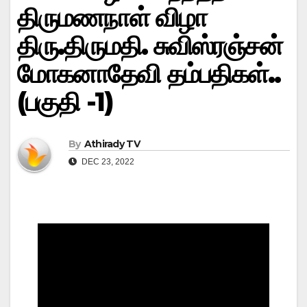
திருமணநாள் விழா
திரு.திருமதி. சுவிஸ்ரஞ்சன்
மோகனாதேவி தம்பதிகள்..
(பகுதி -1)
By
Athirady TV
DEC 23, 2022