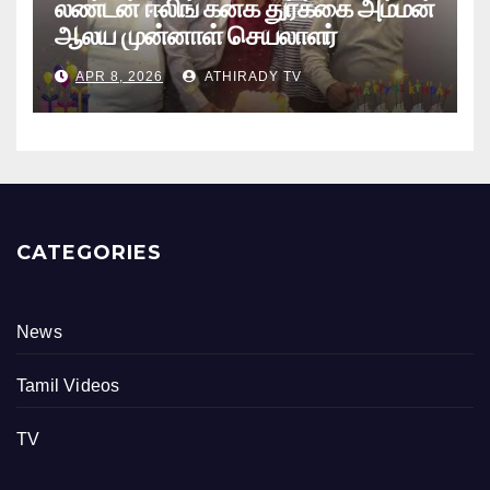
லண்டன் ஈலிங் கனக துர்க்கை அம்மன்
ஆலய முன்னாள் செயலாளர்
புங்குடுதீவு கண்ணன் பிறந்தநாள்
APR 8, 2026
ATHIRADY TV
நிகழ்வு
CATEGORIES
News
Tamil Videos
TV