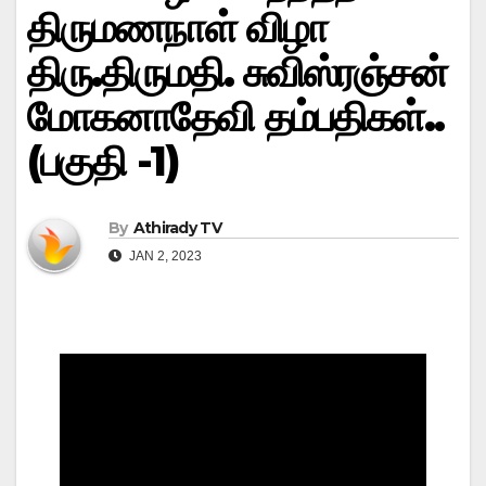
திருமணநாள் விழா
திரு.திருமதி. சுவிஸ்ரஞ்சன்
மோகனாதேவி தம்பதிகள்..
(பகுதி -1)
By
Athirady TV
JAN 2, 2023