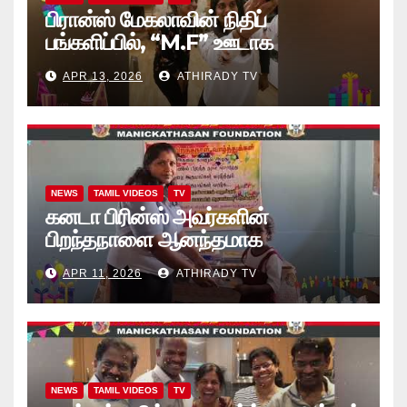
பிரான்ஸ் மேகலாவின் நிதிப்
பங்களிப்பில், “M.F” ஊடாக
“கற்றலுக்கான அப்பியாசக்
APR 13, 2026
ATHIRADY TV
கொப்பிகள்” வழங்கல் வீடியோ
NEWS
TAMIL VIDEOS
TV
கனடா பிரின்ஸ் அவர்களின்
பிறந்தநாளை ஆனந்தமாக
கொண்டாடினார்கள் தாயக உறவுகள்..
APR 11, 2026
ATHIRADY TV
(வீடியோ)
NEWS
TAMIL VIDEOS
TV