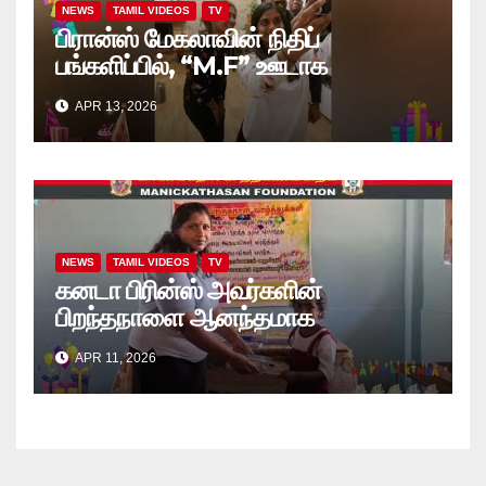
NEWS
TAMIL VIDEOS
TV
பிரான்ஸ் மேகலாவின் நிதிப்
பங்களிப்பில், “M.F” ஊடாக
“கற்றலுக்கான அப்பியாசக்
APR 13, 2026
கொப்பிகள்” வழங்கல் வீடியோ
NEWS
TAMIL VIDEOS
TV
கனடா பிரின்ஸ் அவர்களின்
பிறந்தநாளை ஆனந்தமாக
கொண்டாடினார்கள் தாயக உறவுகள்..
APR 11, 2026
(வீடியோ)