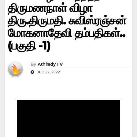
திருமணநாள் விழா
திரு.திருமதி. சுவிஸ்ரஞ்சன்
மோகனாதேவி தம்பதிகள்..
(பகுதி -1)
By
Athirady TV
DEC 22, 2022