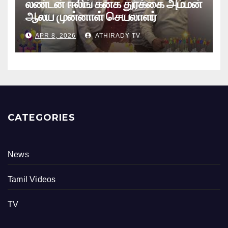
லண்டன் ஈலிங் கனக துர்க்கை அம்மன்
ஆலய முன்னாள் செயலாளர்
புங்குடுதீவு கண்ணன் பிறந்தநாள்
APR 8, 2026
ATHIRADY TV
நிகழ்வு
CATEGORIES
News
Tamil Videos
TV