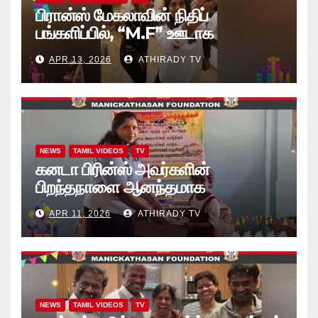
பிரான்ஸ் மேகலாவின் நிதிப்
பங்களிப்பில், “M.F” ஊடாக
“கற்றலுக்கான அப்பியாசக்
APR 13, 2026
ATHIRADY TV
கொப்பிகள்” வழங்கல் வீடியோ
NEWS
TAMIL VIDEOS
TV
கனடா பிரின்ஸ் அவர்களின்
பிறந்தநாளை ஆனந்தமாக
கொண்டாடினார்கள் தாயக உறவுகள்..
APR 11, 2026
ATHIRADY TV
(வீடியோ)
NEWS
TAMIL VIDEOS
TV