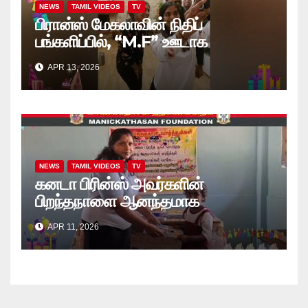
NEWS
TAMIL VIDEOS
TV
பிரான்ஸ் மேகலாவின் நிதிப்
பங்களிப்பில், “M.F” ஊடாக
“கற்றலுக்கான அப்பியாசக்
APR 13, 2026
கொப்பிகள்” வழங்கல் வீடியோ
NEWS
TAMIL VIDEOS
TV
கனடா பிரின்ஸ் அவர்களின்
பிறந்தநாளை ஆனந்தமாக
கொண்டாடினார்கள் தாயக உறவுகள்..
APR 11, 2026
(வீடியோ)