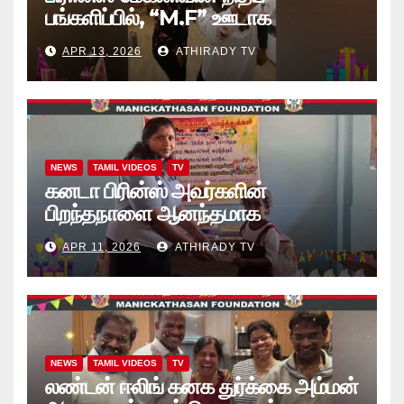
பங்களிப்பில், “M.F” ஊடாக
“கற்றலுக்கான அப்பியாசக்
APR 13, 2026
ATHIRADY TV
கொப்பிகள்” வழங்கல் வீடியோ
NEWS
TAMIL VIDEOS
TV
கனடா பிரின்ஸ் அவர்களின்
பிறந்தநாளை ஆனந்தமாக
கொண்டாடினார்கள் தாயக உறவுகள்..
APR 11, 2026
ATHIRADY TV
(வீடியோ)
NEWS
TAMIL VIDEOS
TV
லண்டன் ஈலிங் கனக துர்க்கை அம்மன்