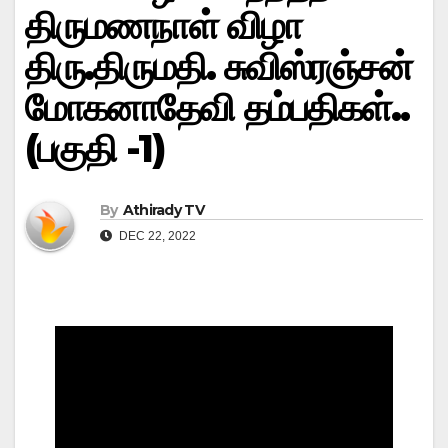
திருமணநாள் விழா
திரு.திருமதி. சுவிஸ்ரஞ்சன்
மோகனாதேவி தம்பதிகள்..
(பகுதி -1)
By
Athirady TV
DEC 22, 2022