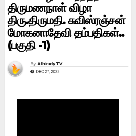
திருமணநாள் விழா
திரு.திருமதி. சுவிஸ்ரஞ்சன்
மோகனாதேவி தம்பதிகள்..
(பகுதி -1)
By
Athirady TV
DEC 27, 2022