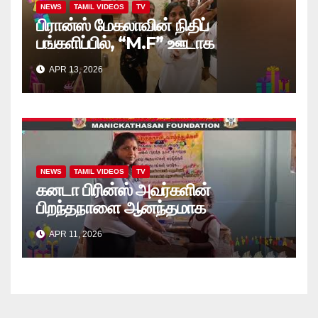
NEWS
TAMIL VIDEOS
TV
பிரான்ஸ் மேகலாவின் நிதிப்
பங்களிப்பில், “M.F” ஊடாக
“கற்றலுக்கான அப்பியாசக்
APR 13, 2026
கொப்பிகள்” வழங்கல் வீடியோ
NEWS
TAMIL VIDEOS
TV
கனடா பிரின்ஸ் அவர்களின்
பிறந்தநாளை ஆனந்தமாக
கொண்டாடினார்கள் தாயக உறவுகள்..
APR 11, 2026
(வீடியோ)