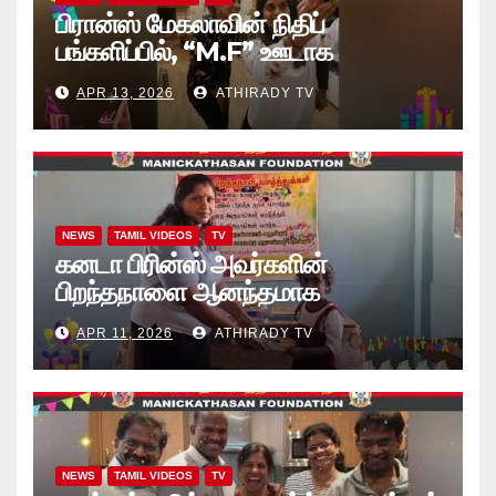
பிரான்ஸ் மேகலாவின் நிதிப்
பங்களிப்பில், “M.F” ஊடாக
“கற்றலுக்கான அப்பியாசக்
APR 13, 2026
ATHIRADY TV
கொப்பிகள்” வழங்கல் வீடியோ
NEWS
TAMIL VIDEOS
TV
கனடா பிரின்ஸ் அவர்களின்
பிறந்தநாளை ஆனந்தமாக
கொண்டாடினார்கள் தாயக உறவுகள்..
APR 11, 2026
ATHIRADY TV
(வீடியோ)
NEWS
TAMIL VIDEOS
TV