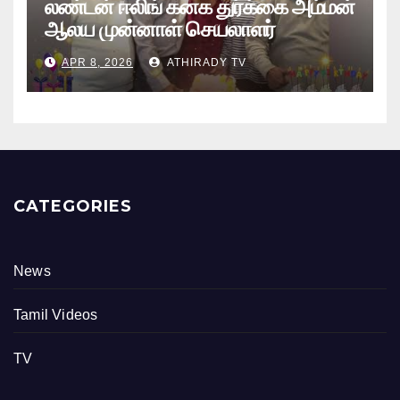
லண்டன் ஈலிங் கனக துர்க்கை அம்மன்
ஆலய முன்னாள் செயலாளர்
புங்குடுதீவு கண்ணன் பிறந்தநாள்
APR 8, 2026
ATHIRADY TV
நிகழ்வு
CATEGORIES
News
Tamil Videos
TV