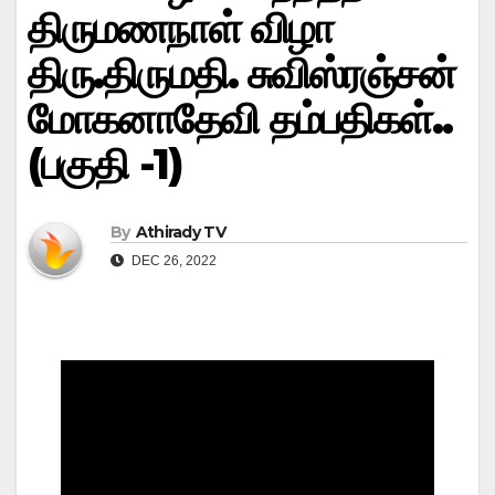
திருமணநாள் விழா
திரு.திருமதி. சுவிஸ்ரஞ்சன்
மோகனாதேவி தம்பதிகள்..
(பகுதி -1)
By
Athirady TV
DEC 26, 2022