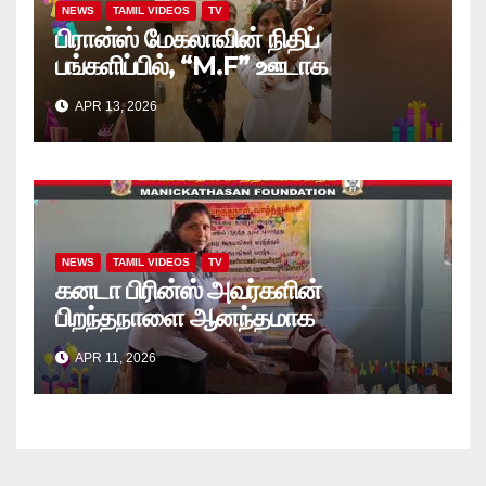
NEWS
TAMIL VIDEOS
TV
பிரான்ஸ் மேகலாவின் நிதிப்
பங்களிப்பில், “M.F” ஊடாக
“கற்றலுக்கான அப்பியாசக்
APR 13, 2026
கொப்பிகள்” வழங்கல் வீடியோ
NEWS
TAMIL VIDEOS
TV
கனடா பிரின்ஸ் அவர்களின்
பிறந்தநாளை ஆனந்தமாக
கொண்டாடினார்கள் தாயக உறவுகள்..
APR 11, 2026
(வீடியோ)