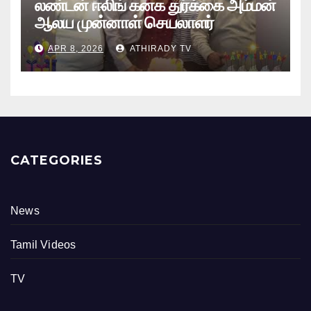
லண்டன் ஈலிங் கனக துர்க்கை அம்மன்
ஆலய முன்னாள் செயலாளர்
புங்குடுதீவு கண்ணன் பிறந்தநாள்
APR 8, 2026
ATHIRADY TV
நிகழ்வு
CATEGORIES
News
Tamil Videos
TV