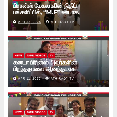
பிரான்ஸ் மேகலாவின் நிதிப்
பங்களிப்பில், “M.F” ஊடாக
“கற்றலுக்கான அப்பியாசக்
APR 13, 2026
ATHIRADY TV
கொப்பிகள்” வழங்கல் வீடியோ
NEWS
TAMIL VIDEOS
TV
கனடா பிரின்ஸ் அவர்களின்
பிறந்தநாளை ஆனந்தமாக
கொண்டாடினார்கள் தாயக உறவுகள்..
APR 11, 2026
ATHIRADY TV
(வீடியோ)
NEWS
TAMIL VIDEOS
TV