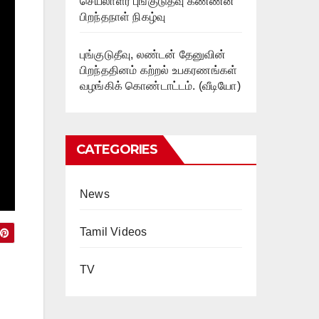
செயலாளர் புங்குடுதீவு கண்ணன்
பிறந்தநாள் நிகழ்வு
புங்குடுதீவு, லண்டன் தேனுவின்
பிறந்ததினம் கற்றல் உபகரணங்கள்
வழங்கிக் கொண்டாட்டம். (வீடியோ)
CATEGORIES
News
Tamil Videos
TV