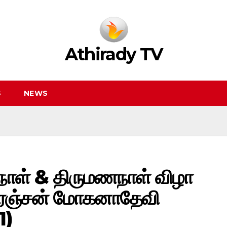
Athirady TV
S
NEWS
நாள் & திருமணநாள் விழா
ிஸ்ரஞ்சன் மோகனாதேவி
1)