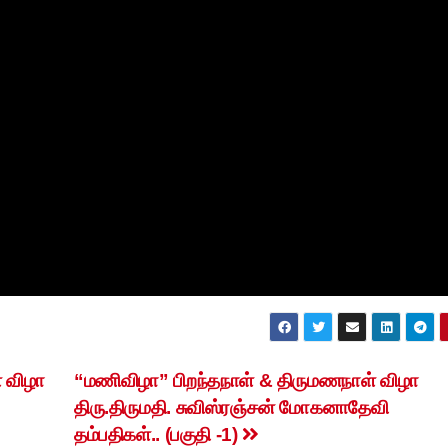
 விழா
“மணிவிழா” பிறந்தநாள் & திருமணநாள் விழா
திரு.திருமதி. சுவிஸ்ரஞ்சன் மோகனாதேவி
தம்பதிகள்.. (பகுதி -1)