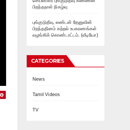
செயலாளர் புங்குடுதீவு கண்ணன்
பிறந்தநாள் நிகழ்வு
புங்குடுதீவு, லண்டன் தேனுவின்
பிறந்ததினம் கற்றல் உபகரணங்கள்
வழங்கிக் கொண்டாட்டம். (வீடியோ)
CATEGORIES
News
Tamil Videos
TV