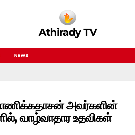
Athirady TV
S
NEWS
மாணிக்கதாசன் அவர்களின்
ில், வாழ்வாதார உதவிகள்