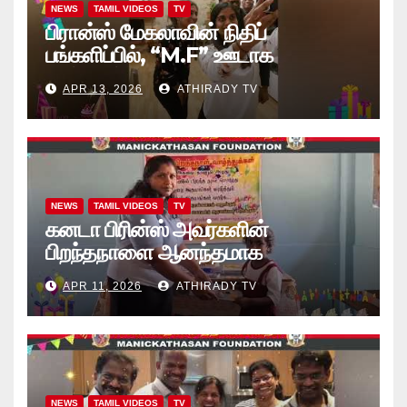
NEWS
TAMIL VIDEOS
TV
பிரான்ஸ் மேகலாவின் நிதிப்
பங்களிப்பில், “M.F” ஊடாக
“கற்றலுக்கான அப்பியாசக்
APR 13, 2026
ATHIRADY TV
கொப்பிகள்” வழங்கல் வீடியோ
NEWS
TAMIL VIDEOS
TV
கனடா பிரின்ஸ் அவர்களின்
பிறந்தநாளை ஆனந்தமாக
கொண்டாடினார்கள் தாயக உறவுகள்..
APR 11, 2026
ATHIRADY TV
(வீடியோ)
NEWS
TAMIL VIDEOS
TV