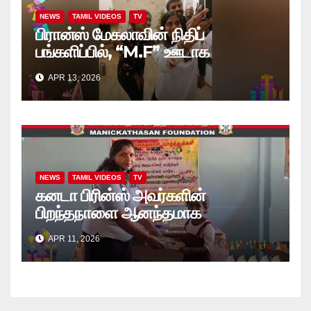
NEWS
TAMIL VIDEOS
TV
பிரான்ஸ் மேகலாவின் நிதிப்
பங்களிப்பில், “M.F” ஊடாக
“கற்றலுக்கான அப்பியாசக்
APR 13, 2026
கொப்பிகள்” வழங்கல் வீடியோ
NEWS
TAMIL VIDEOS
TV
கனடா பிரின்ஸ் அவர்களின்
பிறந்தநாளை ஆனந்தமாக
கொண்டாடினார்கள் தாயக உறவுகள்..
APR 11, 2026
(வீடியோ)