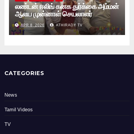
லண்டன் ஈலிங் கனக துர்க்கை அம்மன்
ஆலய முன்னாள் செயலாளர்
புங்குடுதீவு கண்ணன் பிறந்தநாள்
APR 8, 2026
ATHIRADY TV
நிகழ்வு
CATEGORIES
News
Tamil Videos
TV