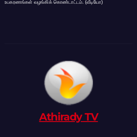
உபகரணங்கள் வழங்கிக் கொண்டாட்டம். (வீடியோ)
Athirady TV