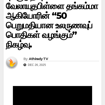
வேலாயுதபிள்ளை தங்கம்மா
ஆகியோரின் “50
பெறுமதியான உலருணவுப்
பொதிகள் வழங்கும்”
நிகழ்வு.
By
Athirady TV
DEC 26, 2025