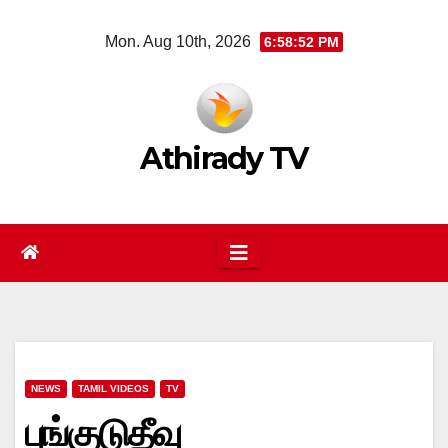
Skip
Mon. Aug 10th, 2026
6:58:53 PM
to
content
Athirady TV
NEWS
TAMIL VIDEOS
TV
புங்குடுதீவு