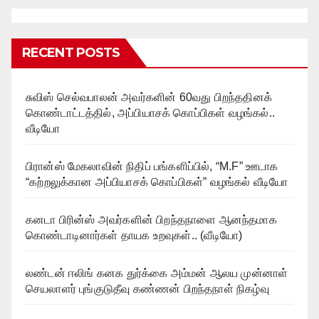
RECENT POSTS
சுவிஸ் செல்வபாலன் அவர்களின் 60வது பிறந்ததினக்
கொண்டாட்டத்தில், அப்பியாசக் கொப்பிகள் வழங்கல்..
வீடியோ
பிரான்ஸ் மேகலாவின் நிதிப் பங்களிப்பில், “M.F” ஊடாக
“கற்றலுக்கான அப்பியாசக் கொப்பிகள்” வழங்கல் வீடியோ
கனடா பிரின்ஸ் அவர்களின் பிறந்தநாளை ஆனந்தமாக
கொண்டாடினார்கள் தாயக உறவுகள்.. (வீடியோ)
லண்டன் ஈலிங் கனக துர்க்கை அம்மன் ஆலய முன்னாள்
செயலாளர் புங்குடுதீவு கண்ணன் பிறந்தநாள் நிகழ்வு