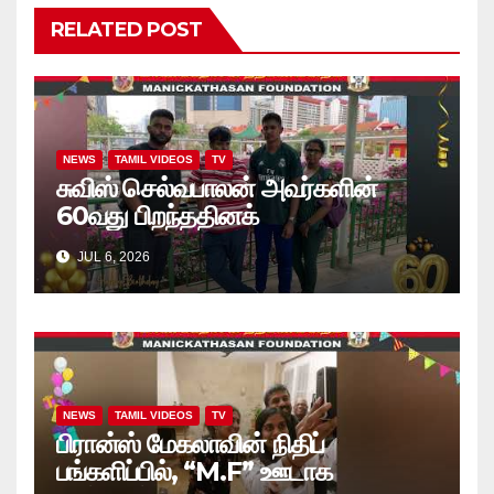
RELATED POST
NEWS
TAMIL VIDEOS
TV
சுவிஸ் செல்வபாலன் அவர்களின்
60வது பிறந்ததினக்
கொண்டாட்டத்தில், அப்பியாசக்
JUL 6, 2026
கொப்பிகள் வழங்கல்.. வீடியோ
NEWS
TAMIL VIDEOS
TV
பிரான்ஸ் மேகலாவின் நிதிப்
பங்களிப்பில், “M.F” ஊடாக