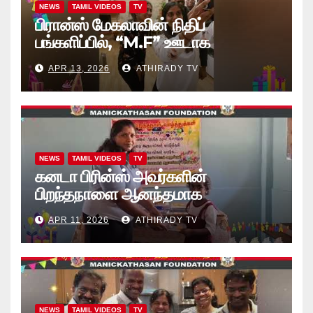
NEWS
TAMIL VIDEOS
TV
பிரான்ஸ் மேகலாவின் நிதிப்
பங்களிப்பில், “M.F” ஊடாக
“கற்றலுக்கான அப்பியாசக்
APR 13, 2026
ATHIRADY TV
கொப்பிகள்” வழங்கல் வீடியோ
NEWS
TAMIL VIDEOS
TV
கனடா பிரின்ஸ் அவர்களின்
பிறந்தநாளை ஆனந்தமாக
கொண்டாடினார்கள் தாயக உறவுகள்..
APR 11, 2026
ATHIRADY TV
(வீடியோ)
NEWS
TAMIL VIDEOS
TV