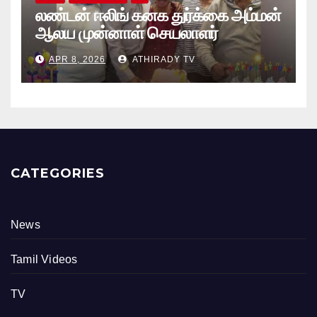
லண்டன் ஈலிங் கனக துர்க்கை அம்மன்
ஆலய முன்னாள் செயலாளர்
புங்குடுதீவு கண்ணன் பிறந்தநாள்
APR 8, 2026
ATHIRADY TV
நிகழ்வு
CATEGORIES
News
Tamil Videos
TV