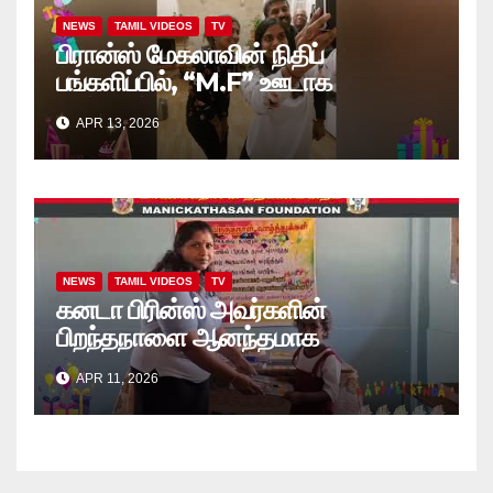
NEWS
TAMIL VIDEOS
TV
பிரான்ஸ் மேகலாவின் நிதிப்
பங்களிப்பில், “M.F” ஊடாக
“கற்றலுக்கான அப்பியாசக்
APR 13, 2026
கொப்பிகள்” வழங்கல் வீடியோ
NEWS
TAMIL VIDEOS
TV
கனடா பிரின்ஸ் அவர்களின்
பிறந்தநாளை ஆனந்தமாக
கொண்டாடினார்கள் தாயக உறவுகள்..
APR 11, 2026
(வீடியோ)