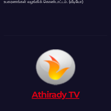
உபகரணங்கள் வழங்கிக் கொண்டாட்டம். (வீடியோ)
Athirady TV