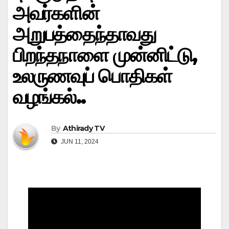
அவர்களின்
அறுபத்தைந்தாவது
பிறந்தநாளை முன்னிட்டு,
உலருணவுப் பொதிகள்
வழங்கல்..
By
Athirady TV
JUN 11, 2024