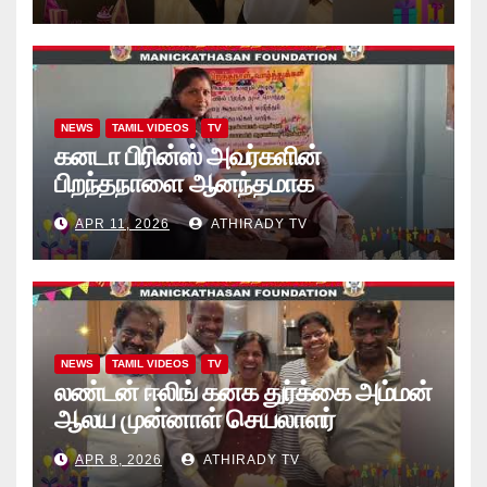
கொப்பிகள்” வழங்கல் வீடியோ
NEWS
TAMIL VIDEOS
TV
கனடா பிரின்ஸ் அவர்களின்
பிறந்தநாளை ஆனந்தமாக
கொண்டாடினார்கள் தாயக உறவுகள்..
APR 11, 2026
ATHIRADY TV
(வீடியோ)
NEWS
TAMIL VIDEOS
TV
லண்டன் ஈலிங் கனக துர்க்கை அம்மன்
ஆலய முன்னாள் செயலாளர்
புங்குடுதீவு கண்ணன் பிறந்தநாள்
APR 8, 2026
ATHIRADY TV
நிகழ்வு