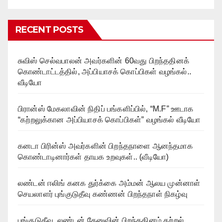
RECENT POSTS
சுவிஸ் செல்வபாலன் அவர்களின் 60வது பிறந்ததினக்
கொண்டாட்டத்தில், அப்பியாசக் கொப்பிகள் வழங்கல்..
வீடியோ
பிரான்ஸ் மேகலாவின் நிதிப் பங்களிப்பில், “M.F” ஊடாக
“கற்றலுக்கான அப்பியாசக் கொப்பிகள்” வழங்கல் வீடியோ
கனடா பிரின்ஸ் அவர்களின் பிறந்தநாளை ஆனந்தமாக
கொண்டாடினார்கள் தாயக உறவுகள்.. (வீடியோ)
லண்டன் ஈலிங் கனக துர்க்கை அம்மன் ஆலய முன்னாள்
செயலாளர் புங்குடுதீவு கண்ணன் பிறந்தநாள் நிகழ்வு
புங்குடுதீவு, லண்டன் தேனுவின் பிறந்ததினம் கற்றல்