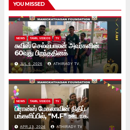
YOU MISSED
NEWS
TAMIL VIDEOS
TV
சுவிஸ் செல்வபாலன் அவர்களின்
60வது பிறந்ததினக்
கொண்டாட்டத்தில், அப்பியாசக்
JUL 6, 2026
ATHIRADY TV
கொப்பிகள் வழங்கல்.. வீடியோ
NEWS
TAMIL VIDEOS
TV
பிரான்ஸ் மேகலாவின் நிதிப்
பங்களிப்பில், “M.F” ஊடாக
“கற்றலுக்கான அப்பியாசக்
APR 13, 2026
ATHIRADY TV