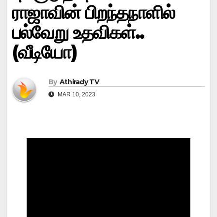
ராஜாவின் பிறந்தநாளில்
பல்வேறு உதவிகள்..
(வீடியோ)
By
Athirady TV
MAR 10, 2023