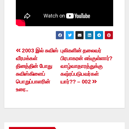
Post
2003 இல் சுவிஸ்
புலிகளின் தலைவர்
வீரமக்கள்
பிரபாகரன் எங்குள்ளார்?
navigation
தினத்தின் போது
வாழ்வாதாரத்துக்கு
சுவிஸ்கிளைப்
கஷ்ரப்படுபவர்கள்
பொறுப்பாளரின்
யார்?? – 002
உரை..