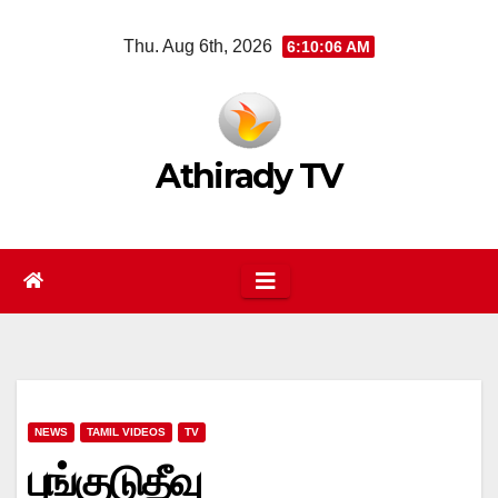
Skip
Thu. Aug 6th, 2026
6:10:07 AM
to
content
Athirady TV
NEWS
TAMIL VIDEOS
TV
புங்குடுதீவு