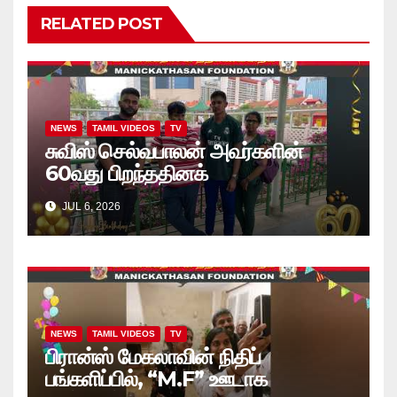
RELATED POST
NEWS
TAMIL VIDEOS
TV
சுவிஸ் செல்வபாலன் அவர்களின்
60வது பிறந்ததினக்
கொண்டாட்டத்தில், அப்பியாசக்
JUL 6, 2026
கொப்பிகள் வழங்கல்.. வீடியோ
NEWS
TAMIL VIDEOS
TV
பிரான்ஸ் மேகலாவின் நிதிப்
பங்களிப்பில், “M.F” ஊடாக