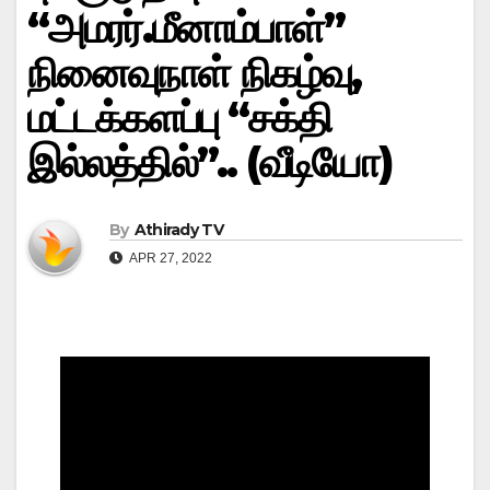
“அமரர்.மீனாம்பாள்”
நினைவுநாள் நிகழ்வு,
மட்டக்களப்பு “சக்தி
இல்லத்தில்”.. (வீடியோ)
By
Athirady TV
APR 27, 2022