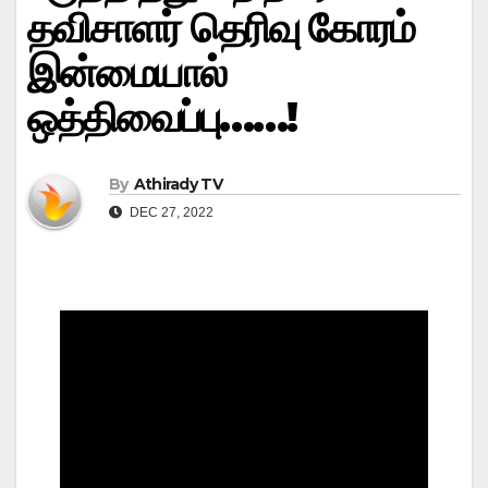
தவிசாளர் தெரிவு கோரம்
இன்மையால்
ஒத்திவைப்பு……!
By
Athirady TV
DEC 27, 2022