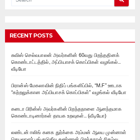
RECENT POSTS
சுவிஸ் செல்வபாலன் அவர்களின் 60வது பிறந்ததினக்
கொண்டாட்டத்தில், அப்பியாசக் கொப்பிகள் வழங்கல்..
வீடியோ
பிரான்ஸ் மேகலாவின் நிதிப் பங்களிப்பில், “M.F” ஊடாக
“கற்றலுக்கான அப்பியாசக் கொப்பிகள்” வழங்கல் வீடியோ
கனடா பிரின்ஸ் அவர்களின் பிறந்தநாளை ஆனந்தமாக
கொண்டாடினார்கள் தாயக உறவுகள்.. (வீடியோ)
லண்டன் ஈலிங் கனக துர்க்கை அம்மன் ஆலய முன்னாள்
செயலாளர் புங்குடுதீவு கண்ணன் பிறந்தநாள் நிகழ்வு