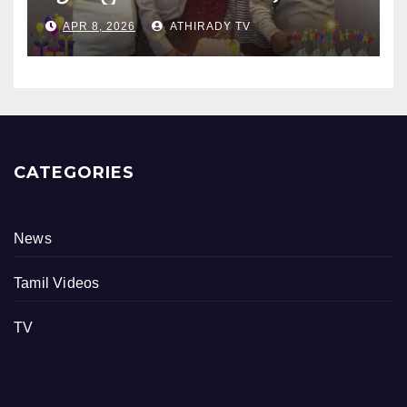
புங்குடுதீவு கண்ணன் பிறந்தநாள்
APR 8, 2026
ATHIRADY TV
நிகழ்வு
CATEGORIES
News
Tamil Videos
TV