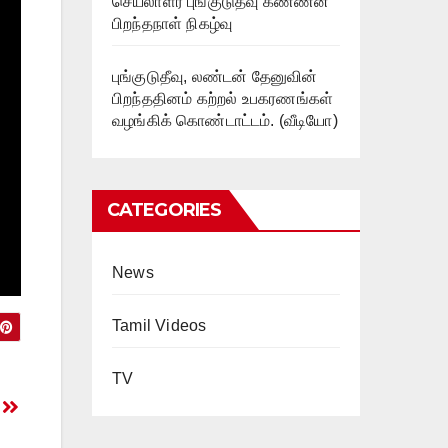
செயலாளர் புங்குடுதீவு கண்ணன்
பிறந்தநாள் நிகழ்வு
புங்குடுதீவு, லண்டன் தேனுவின்
பிறந்ததினம் கற்றல் உபகரணங்கள்
வழங்கிக் கொண்டாட்டம். (வீடியோ)
CATEGORIES
News
Tamil Videos
TV
)