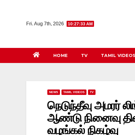
Skip
to
content
Fri. Aug 7th, 2026
10:27:34 AM
HOME
TV
TAMIL VIDEO
NEWS
TAMIL VIDEOS
TV
நெடுந்தீவு அமரர் ல
ஆண்டு நினைவு தின
வழங்கல் நிகழ்வு