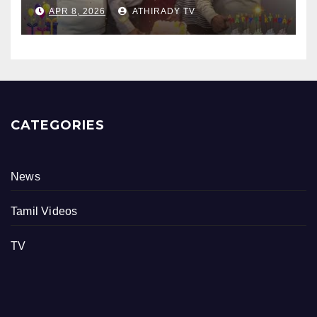
புங்குடுதீவு கண்ணன் பிறந்தநாள்
APR 8, 2026
ATHIRADY TV
நிகழ்வு
CATEGORIES
News
Tamil Videos
TV