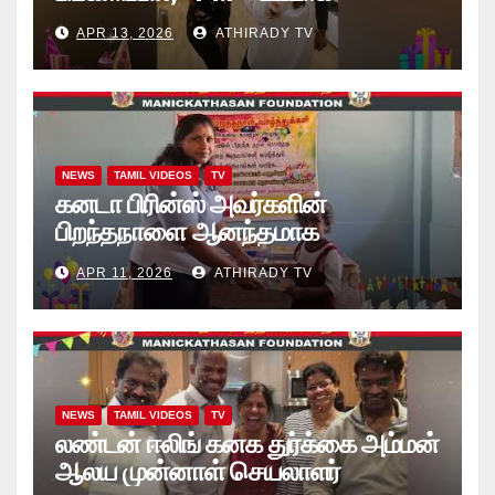
“கற்றலுக்கான அப்பியாசக்
APR 13, 2026
ATHIRADY TV
கொப்பிகள்” வழங்கல் வீடியோ
NEWS
TAMIL VIDEOS
TV
கனடா பிரின்ஸ் அவர்களின்
பிறந்தநாளை ஆனந்தமாக
கொண்டாடினார்கள் தாயக உறவுகள்..
APR 11, 2026
ATHIRADY TV
(வீடியோ)
NEWS
TAMIL VIDEOS
TV
லண்டன் ஈலிங் கனக துர்க்கை அம்மன்
ஆலய முன்னாள் செயலாளர்