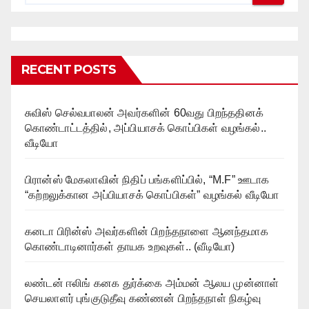
RECENT POSTS
சுவிஸ் செல்வபாலன் அவர்களின் 60வது பிறந்ததினக்
கொண்டாட்டத்தில், அப்பியாசக் கொப்பிகள் வழங்கல்..
வீடியோ
பிரான்ஸ் மேகலாவின் நிதிப் பங்களிப்பில், “M.F” ஊடாக
“கற்றலுக்கான அப்பியாசக் கொப்பிகள்” வழங்கல் வீடியோ
கனடா பிரின்ஸ் அவர்களின் பிறந்தநாளை ஆனந்தமாக
கொண்டாடினார்கள் தாயக உறவுகள்.. (வீடியோ)
லண்டன் ஈலிங் கனக துர்க்கை அம்மன் ஆலய முன்னாள்
செயலாளர் புங்குடுதீவு கண்ணன் பிறந்தநாள் நிகழ்வு