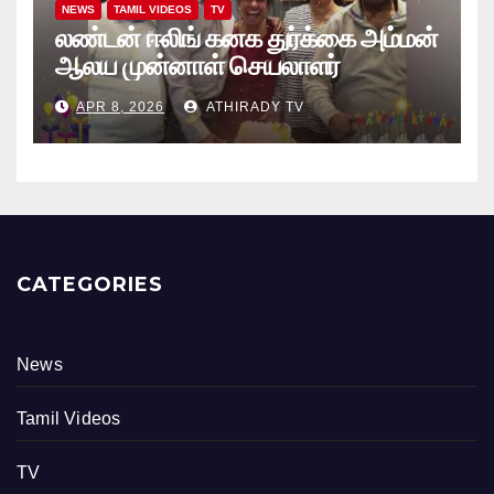
NEWS
TAMIL VIDEOS
TV
லண்டன் ஈலிங் கனக துர்க்கை அம்மன்
ஆலய முன்னாள் செயலாளர்
புங்குடுதீவு கண்ணன் பிறந்தநாள்
APR 8, 2026
ATHIRADY TV
நிகழ்வு
CATEGORIES
News
Tamil Videos
TV