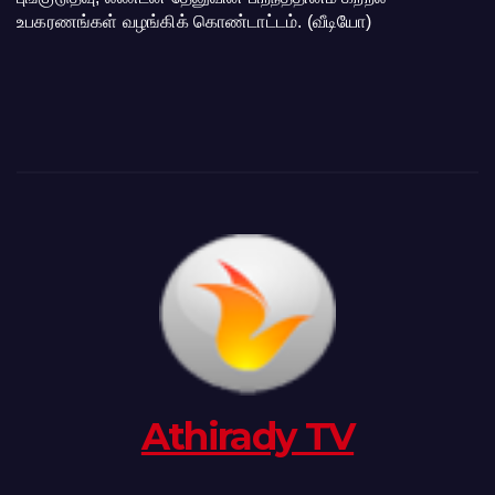
உபகரணங்கள் வழங்கிக் கொண்டாட்டம். (வீடியோ)
Athirady TV