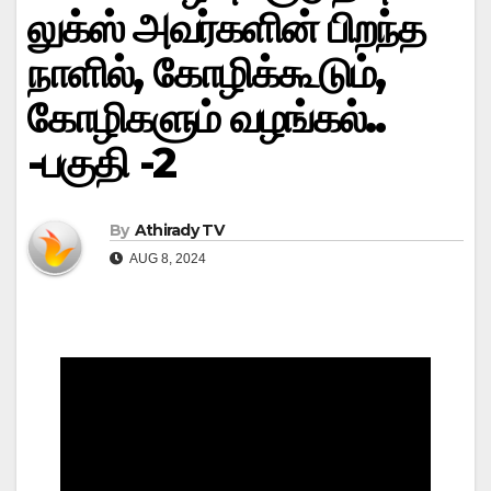
லுக்ஸ் அவர்களின் பிறந்த
நாளில், கோழிக்கூடும்,
கோழிகளும் வழங்கல்..
-பகுதி -2
By
Athirady TV
AUG 8, 2024