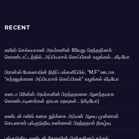
RECENT
சுவிஸ் செல்வபாலன் அவர்களின் 60வது பிறந்ததினக்
கொண்டாட்டத்தில், அப்பியாசக் கொப்பிகள் வழங்கல்.. வீடியோ
பிரான்ஸ் மேகலாவின் நிதிப் பங்களிப்பில், “M.F” ஊடாக
“கற்றலுக்கான அப்பியாசக் கொப்பிகள்” வழங்கல் வீடியோ
கனடா பிரின்ஸ் அவர்களின் பிறந்தநாளை ஆனந்தமாக
கொண்டாடினார்கள் தாயக உறவுகள்.. (வீடியோ)
லண்டன் ஈலிங் கனக துர்க்கை அம்மன் ஆலய முன்னாள்
செயலாளர் புங்குடுதீவு கண்ணன் பிறந்தநாள் நிகழ்வு
புங்குடுதீவு, லண்டன் தேனுவின் பிறந்ததினம் கற்றல்