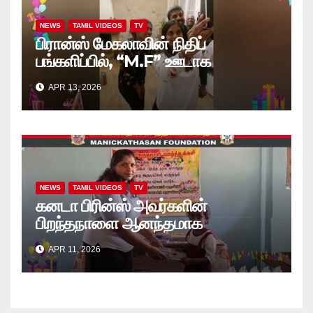
NEWS
TAMIL VIDEOS
TV
பிரான்ஸ் மேகலாவின் நிதிப்
பங்களிப்பில், “M.F” ஊடாக
“கற்றலுக்கான அப்பியாசக்
APR 13, 2026
கொப்பிகள்” வழங்கல் வீடியோ
NEWS
TAMIL VIDEOS
TV
கனடா பிரின்ஸ் அவர்களின்
பிறந்தநாளை ஆனந்தமாக
கொண்டாடினார்கள் தாயக உறவுகள்..
APR 11, 2026
(வீடியோ)