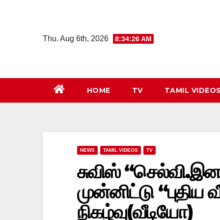
Skip
to
content
Thu. Aug 6th, 2026
8:34:27 AM
HOME
TV
TAMIL VIDEO
NEWS
TAMIL VIDEOS
TV
சுவிஸ் “செல்வி.இ
முன்னிட்டு “புதிய வ
நிகழ்வு(வீடியோ)