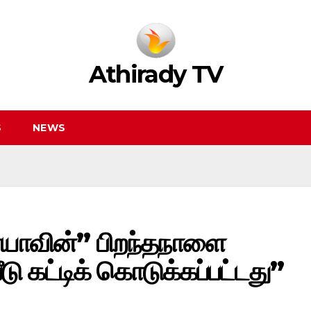
Athirady TV
S
NEWS
னயாவின்” பிறந்தநாளை
ீடு கட்டிக் கொடுக்கப்பட்டது”