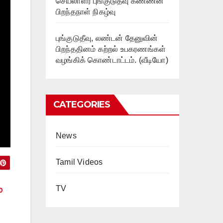
செயலாளர் புங்குடுதீவு கண்ணன்
பிறந்தநாள் நிகழ்வு
புங்குடுதீவு, லண்டன் தேனுவின்
பிறந்ததினம் கற்றல் உபகரணங்கள்
வழங்கிக் கொண்டாட்டம். (வீடியோ)
CATEGORIES
News
Tamil Videos
்
TV