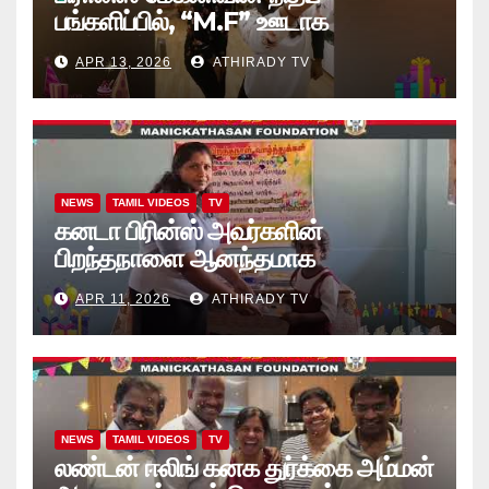
பங்களிப்பில், “M.F” ஊடாக
“கற்றலுக்கான அப்பியாசக்
APR 13, 2026
ATHIRADY TV
கொப்பிகள்” வழங்கல் வீடியோ
NEWS
TAMIL VIDEOS
TV
கனடா பிரின்ஸ் அவர்களின்
பிறந்தநாளை ஆனந்தமாக
கொண்டாடினார்கள் தாயக உறவுகள்..
APR 11, 2026
ATHIRADY TV
(வீடியோ)
NEWS
TAMIL VIDEOS
TV
லண்டன் ஈலிங் கனக துர்க்கை அம்மன்