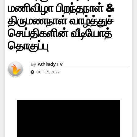
மணிவிழா பிறந்தநாள் &
திருமணநாள் வாழ்த்துச்
செய்திகளின் வீடியோத்
தொகுப்பு
By
Athirady TV
OCT 15, 2022