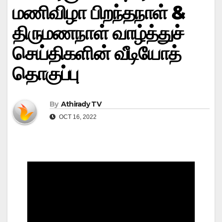
மணிவிழா பிறந்தநாள் &
திருமணநாள் வாழ்த்துச்
செய்திகளின் வீடியோத்
தொகுப்பு
By
Athirady TV
OCT 16, 2022