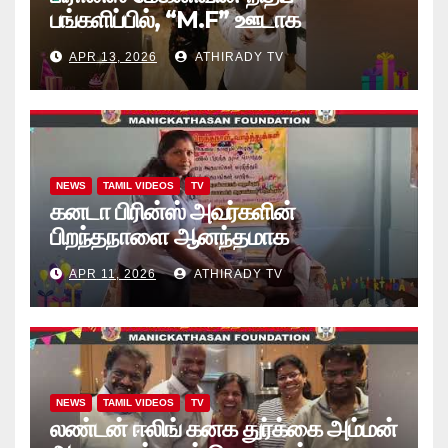
பங்களிப்பில், “M.F” ஊடாக
“கற்றலுக்கான அப்பியாசக்
APR 13, 2026
ATHIRADY TV
கொப்பிகள்” வழங்கல் வீடியோ
NEWS
TAMIL VIDEOS
TV
கனடா பிரின்ஸ் அவர்களின்
பிறந்தநாளை ஆனந்தமாக
கொண்டாடினார்கள் தாயக உறவுகள்..
APR 11, 2026
ATHIRADY TV
(வீடியோ)
NEWS
TAMIL VIDEOS
TV
லண்டன் ஈலிங் கனக துர்க்கை அம்மன்