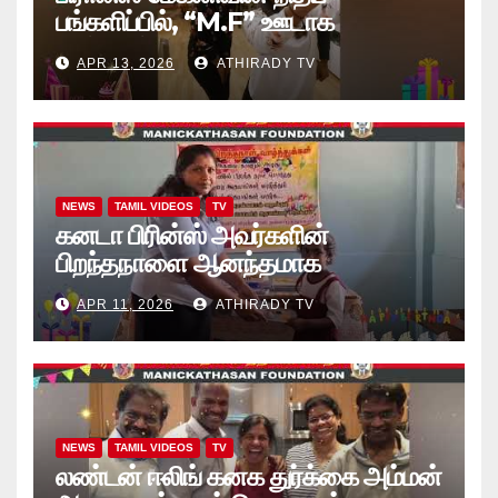
பங்களிப்பில், “M.F” ஊடாக
“கற்றலுக்கான அப்பியாசக்
APR 13, 2026
ATHIRADY TV
கொப்பிகள்” வழங்கல் வீடியோ
NEWS
TAMIL VIDEOS
TV
கனடா பிரின்ஸ் அவர்களின்
பிறந்தநாளை ஆனந்தமாக
கொண்டாடினார்கள் தாயக உறவுகள்..
APR 11, 2026
ATHIRADY TV
(வீடியோ)
NEWS
TAMIL VIDEOS
TV
லண்டன் ஈலிங் கனக துர்க்கை அம்மன்