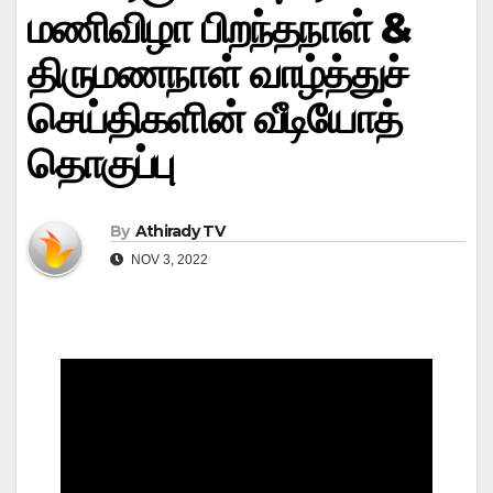
மணிவிழா பிறந்தநாள் &
திருமணநாள் வாழ்த்துச்
செய்திகளின் வீடியோத்
தொகுப்பு
By
Athirady TV
NOV 3, 2022