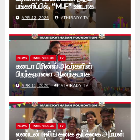
பங்களிப்பில், “M.F” ஊடாக
“கற்றலுக்கான அப்பியாசக்
APR 13, 2026
ATHIRADY TV
கொப்பிகள்” வழங்கல் வீடியோ
NEWS
TAMIL VIDEOS
TV
கனடா பிரின்ஸ் அவர்களின்
பிறந்தநாளை ஆனந்தமாக
கொண்டாடினார்கள் தாயக உறவுகள்..
APR 11, 2026
ATHIRADY TV
(வீடியோ)
NEWS
TAMIL VIDEOS
TV
லண்டன் ஈலிங் கனக துர்க்கை அம்மன்