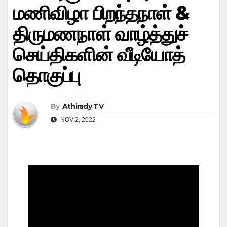
மணிவிழா பிறந்தநாள் &
திருமணநாள் வாழ்த்துச்
செய்திகளின் வீடியோத்
தொகுப்பு
By
Athirady TV
NOV 2, 2022