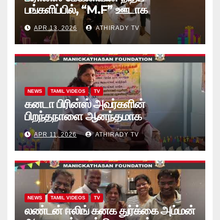
பங்களிப்பில், “M.F” ஊடாக
“கற்றலுக்கான அப்பியாசக்
APR 13, 2026
ATHIRADY TV
கொப்பிகள்” வழங்கல் வீடியோ
NEWS
TAMIL VIDEOS
TV
கனடா பிரின்ஸ் அவர்களின்
பிறந்தநாளை ஆனந்தமாக
கொண்டாடினார்கள் தாயக உறவுகள்..
APR 11, 2026
ATHIRADY TV
(வீடியோ)
NEWS
TAMIL VIDEOS
TV
லண்டன் ஈலிங் கனக துர்க்கை அம்மன்