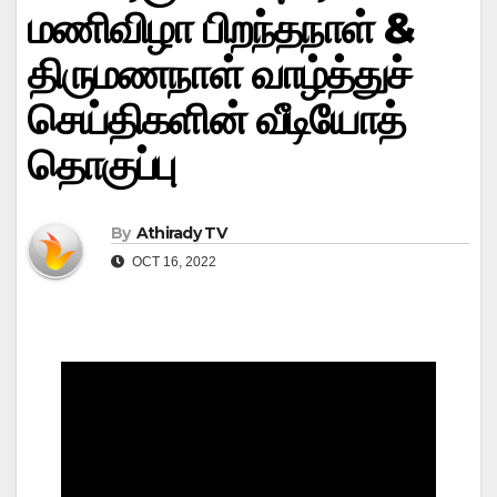
மணிவிழா பிறந்தநாள் &
திருமணநாள் வாழ்த்துச்
செய்திகளின் வீடியோத்
தொகுப்பு
By
Athirady TV
OCT 16, 2022