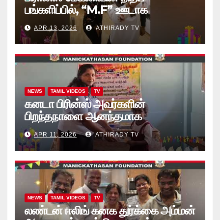
பங்களிப்பில், “M.F” ஊடாக
“கற்றலுக்கான அப்பியாசக்
APR 13, 2026
ATHIRADY TV
கொப்பிகள்” வழங்கல் வீடியோ
NEWS
TAMIL VIDEOS
TV
கனடா பிரின்ஸ் அவர்களின்
பிறந்தநாளை ஆனந்தமாக
கொண்டாடினார்கள் தாயக உறவுகள்..
APR 11, 2026
ATHIRADY TV
(வீடியோ)
NEWS
TAMIL VIDEOS
TV
லண்டன் ஈலிங் கனக துர்க்கை அம்மன்