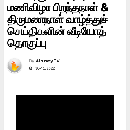
மணிவிழா பிறந்தநாள் &
திருமணநாள் வாழ்த்துச்
செய்திகளின் வீடியோத்
தொகுப்பு
By
Athirady TV
NOV 1, 2022