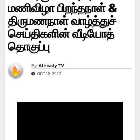
மணிவிழா பிறந்தநாள் &
திருமணநாள் வாழ்த்துச்
செய்திகளின் வீடியோத்
தொகுப்பு
By
Athirady TV
OCT 15, 2022