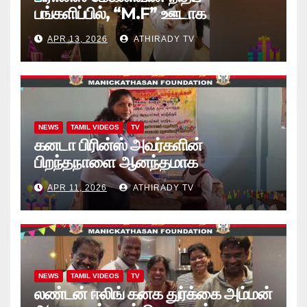
பங்களிப்பில், “M.F” ஊடாக
“கற்றலுக்கான அப்பியாசக்
APR 13, 2026
ATHIRADY TV
கொப்பிகள்” வழங்கல் வீடியோ
NEWS
TAMIL VIDEOS
TV
கனடா பிரின்ஸ் அவர்களின்
பிறந்தநாளை ஆனந்தமாக
கொண்டாடினார்கள் தாயக உறவுகள்..
APR 11, 2026
ATHIRADY TV
(வீடியோ)
NEWS
TAMIL VIDEOS
TV
லண்டன் ஈலிங் கனக துர்க்கை அம்மன்