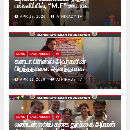
பங்களிப்பில், “M.F” ஊடாக
“கற்றலுக்கான அப்பியாசக்
APR 13, 2026
ATHIRADY TV
கொப்பிகள்” வழங்கல் வீடியோ
NEWS
TAMIL VIDEOS
TV
கனடா பிரின்ஸ் அவர்களின்
பிறந்தநாளை ஆனந்தமாக
கொண்டாடினார்கள் தாயக உறவுகள்..
APR 11, 2026
ATHIRADY TV
(வீடியோ)
NEWS
TAMIL VIDEOS
TV
லண்டன் ஈலிங் கனக துர்க்கை அம்மன்