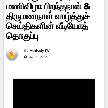
மணிவிழா பிறந்தநாள் &
திருமணநாள் வாழ்த்துச்
செய்திகளின் வீடியோத்
தொகுப்பு
By
Athirady TV
OCT 21, 2022