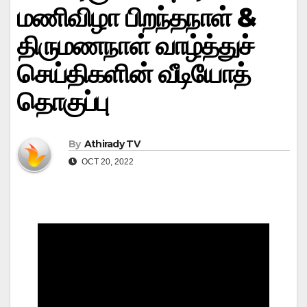
மணிவிழா பிறந்தநாள் &
திருமணநாள் வாழ்த்துச்
செய்திகளின் வீடியோத்
தொகுப்பு
By
Athirady TV
OCT 20, 2022