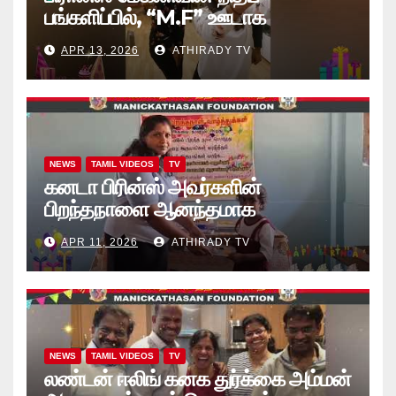
பங்களிப்பில், “M.F” ஊடாக
“கற்றலுக்கான அப்பியாசக்
APR 13, 2026
ATHIRADY TV
கொப்பிகள்” வழங்கல் வீடியோ
NEWS
TAMIL VIDEOS
TV
கனடா பிரின்ஸ் அவர்களின்
பிறந்தநாளை ஆனந்தமாக
கொண்டாடினார்கள் தாயக உறவுகள்..
APR 11, 2026
ATHIRADY TV
(வீடியோ)
NEWS
TAMIL VIDEOS
TV
லண்டன் ஈலிங் கனக துர்க்கை அம்மன்