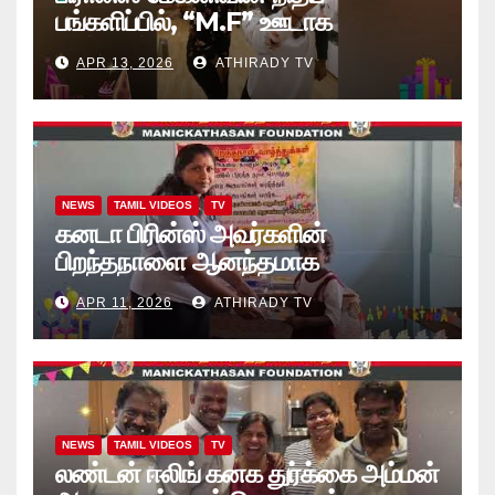
பங்களிப்பில், “M.F” ஊடாக
“கற்றலுக்கான அப்பியாசக்
APR 13, 2026
ATHIRADY TV
கொப்பிகள்” வழங்கல் வீடியோ
NEWS
TAMIL VIDEOS
TV
கனடா பிரின்ஸ் அவர்களின்
பிறந்தநாளை ஆனந்தமாக
கொண்டாடினார்கள் தாயக உறவுகள்..
APR 11, 2026
ATHIRADY TV
(வீடியோ)
NEWS
TAMIL VIDEOS
TV
லண்டன் ஈலிங் கனக துர்க்கை அம்மன்