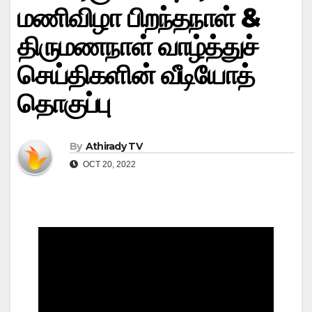
மணிவிழா பிறந்தநாள் &
திருமணநாள் வாழ்த்துச்
செய்திகளின் வீடியோத்
தொகுப்பு
By
Athirady TV
OCT 20, 2022