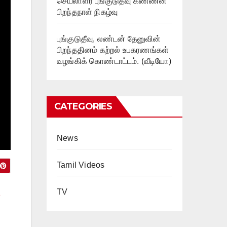
செயலாளர் புங்குடுதீவு கண்ணன்
பிறந்தநாள் நிகழ்வு
புங்குடுதீவு, லண்டன் தேனுவின்
பிறந்ததினம் கற்றல் உபகரணங்கள்
வழங்கிக் கொண்டாட்டம். (வீடியோ)
CATEGORIES
News
Tamil Videos
&
TV