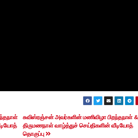
ந்தநாள்
சுவிஸ்ரஞ்சன் அவர்களின் மணிவிழா பிறந்தநாள் 
ீடியோத்
திருமணநாள் வாழ்த்துச் செய்திகளின் வீடியோத்
தொகுப்பு