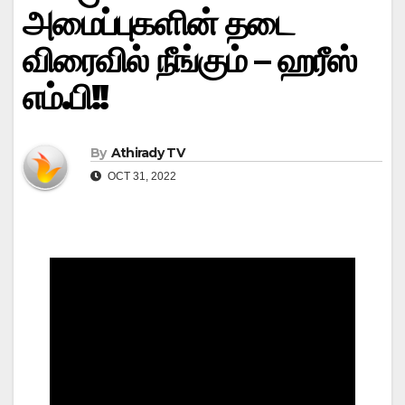
அமைப்புகளின் தடை
விரைவில் நீங்கும் – ஹரீஸ்
எம்.பி!!
By
Athirady TV
OCT 31, 2022