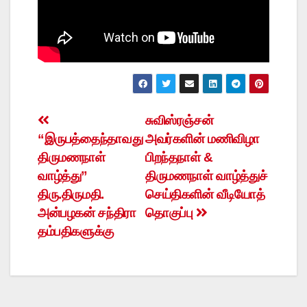
Post
சுவிஸ்ரஞ்சன்
“இருபத்தைந்தாவது
அவர்களின் மணிவிழா
navigation
திருமணநாள்
பிறந்தநாள் &
வாழ்த்து”
திருமணநாள் வாழ்த்துச்
திரு.திருமதி.
செய்திகளின் வீடியோத்
அன்பழகன் சந்திரா
தொகுப்பு
தம்பதிகளுக்கு