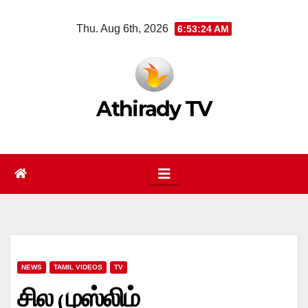
Skip
Thu. Aug 6th, 2026
6:53:25 AM
to
content
Athirady TV
NEWS
TAMIL VIDEOS
TV
சில முஸ்லிம்