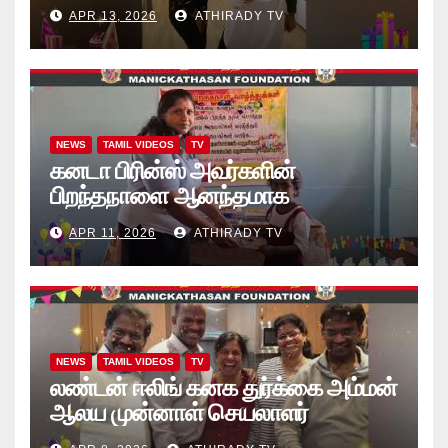
“கற்றலுக்கான அப்பியாசக்
APR 13, 2026
ATHIRADY TV
கொப்பிகள்” வழங்கல் வீடியோ
NEWS
TAMIL VIDEOS
TV
கனடா பிரின்ஸ் அவர்களின்
பிறந்தநாளை ஆனந்தமாக
கொண்டாடினார்கள் தாயக உறவுகள்..
APR 11, 2026
ATHIRADY TV
(வீடியோ)
NEWS
TAMIL VIDEOS
TV
லண்டன் ஈலிங் கனக துர்க்கை அம்மன்
ஆலய முன்னாள் செயலாளர்
புங்குடுதீவு கண்ணன் பிறந்தநாள்