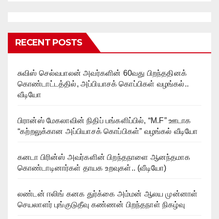
RECENT POSTS
சுவிஸ் செல்வபாலன் அவர்களின் 60வது பிறந்ததினக்
கொண்டாட்டத்தில், அப்பியாசக் கொப்பிகள் வழங்கல்..
வீடியோ
பிரான்ஸ் மேகலாவின் நிதிப் பங்களிப்பில், “M.F” ஊடாக
“கற்றலுக்கான அப்பியாசக் கொப்பிகள்” வழங்கல் வீடியோ
கனடா பிரின்ஸ் அவர்களின் பிறந்தநாளை ஆனந்தமாக
கொண்டாடினார்கள் தாயக உறவுகள்.. (வீடியோ)
லண்டன் ஈலிங் கனக துர்க்கை அம்மன் ஆலய முன்னாள்
செயலாளர் புங்குடுதீவு கண்ணன் பிறந்தநாள் நிகழ்வு