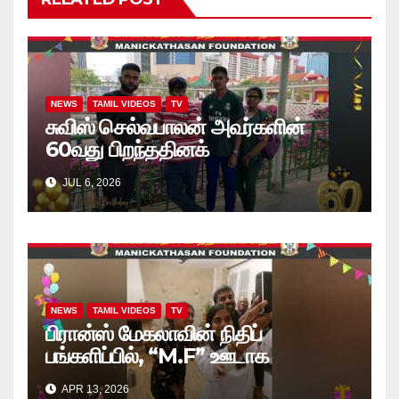
NEWS
TAMIL VIDEOS
TV
சுவிஸ் செல்வபாலன் அவர்களின்
60வது பிறந்ததினக்
கொண்டாட்டத்தில், அப்பியாசக்
JUL 6, 2026
கொப்பிகள் வழங்கல்.. வீடியோ
NEWS
TAMIL VIDEOS
TV
பிரான்ஸ் மேகலாவின் நிதிப்
பங்களிப்பில், “M.F” ஊடாக
“கற்றலுக்கான அப்பியாசக்
APR 13, 2026