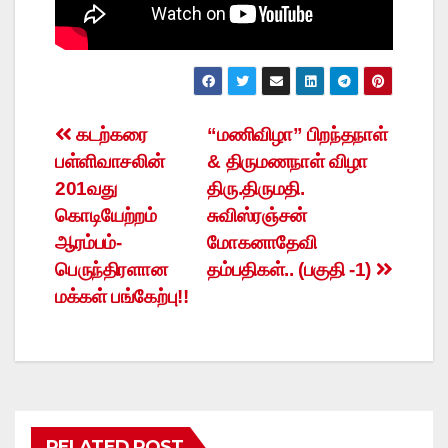
Post
கடற்கரை
“மணிவிழா” பிறந்தநாள்
பள்ளிவாசலின்
& திருமணநாள் விழா
navigation
201வது
திரு.திருமதி.
கொடியேற்றம்
சுவிஸ்ரஞ்சன்
ஆரம்பம்-
மோகனாதேவி
பெருந்திரளான
தம்பதிகள்.. (பகுதி -1)
மக்கள் பங்கேற்பு!!
RELATED POST