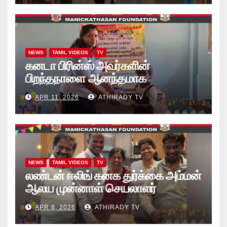
NEWS
TAMIL VIDEOS
TV
கனடா பிரின்ஸ் அவர்களின்
பிறந்தநாளை ஆனந்தமாக
கொண்டாடினார்கள் தாயக உறவுகள்..
APR 11, 2026
ATHIRADY TV
(வீடியோ)
NEWS
TAMIL VIDEOS
TV
லண்டன் ஈலிங் கனக துர்க்கை அம்மன்
ஆலய முன்னாள் செயலாளர்
புங்குடுதீவு கண்ணன் பிறந்தநாள்
APR 8, 2026
ATHIRADY TV
நிகழ்வு