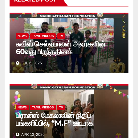
NEWS
TAMIL VIDEOS
TV
சுவிஸ் செல்வபாலன் அவர்களின்
60வது பிறந்ததினக்
கொண்டாட்டத்தில், அப்பியாசக்
JUL 6, 2026
கொப்பிகள் வழங்கல்.. வீடியோ
NEWS
TAMIL VIDEOS
TV
பிரான்ஸ் மேகலாவின் நிதிப்
பங்களிப்பில், “M.F” ஊடாக
“கற்றலுக்கான அப்பியாசக்
APR 13, 2026