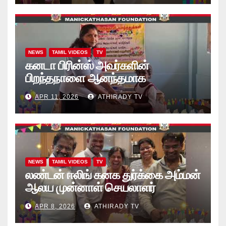
NEWS
TAMIL VIDEOS
TV
கனடா பிரின்ஸ் அவர்களின்
பிறந்தநாளை ஆனந்தமாக
கொண்டாடினார்கள் தாயக உறவுகள்..
APR 11, 2026
ATHIRADY TV
(வீடியோ)
NEWS
TAMIL VIDEOS
TV
லண்டன் ஈலிங் கனக துர்க்கை அம்மன்
ஆலய முன்னாள் செயலாளர்
புங்குடுதீவு கண்ணன் பிறந்தநாள்
APR 8, 2026
ATHIRADY TV
நிகழ்வு