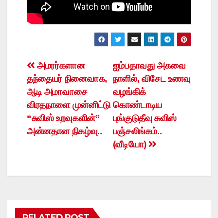
Post
அமரர்களான
ஐம்பதாவது அகவை
தந்தையர் நினைவாக,
நாளில், விசேட உணவு
navigation
ஆடி அமாவாசை
வழங்கிக்
விரதநாளை முன்னிட்டு
கொண்டாடிய
“சுவிஸ் உறவுகளின்”
புங்குடுதீவு சுவிஸ்
அன்னதான நிகழ்வு..
பஞ்சலிங்கம்..
(வீடியோ)
RELATED POST