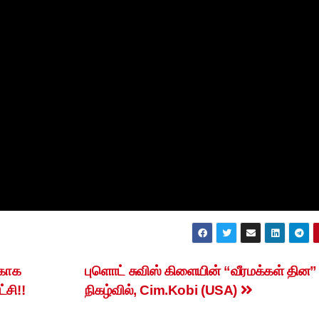
்காக
புளொட் சுவிஸ் கிளையின் “வீரமக்கள் தின”
்சி!!
நிகழ்வில், Cim.Kobi (USA)