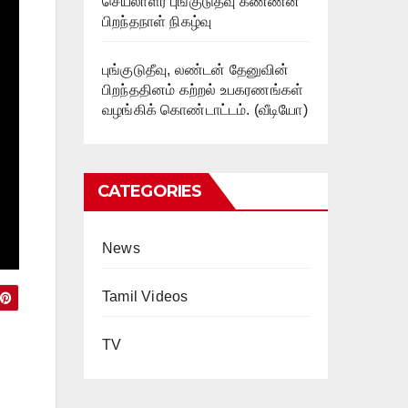
செயலாளர் புங்குடுதீவு கண்ணன்
பிறந்தநாள் நிகழ்வு
புங்குடுதீவு, லண்டன் தேனுவின்
பிறந்ததினம் கற்றல் உபகரணங்கள்
வழங்கிக் கொண்டாட்டம். (வீடியோ)
CATEGORIES
News
Tamil Videos
TV