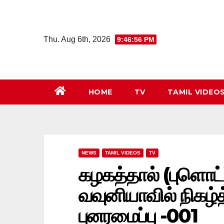
Skip
to
content
Thu. Aug 6th, 2026
9:46:56 PM
HOME
TV
TAMIL VIDEO
NEWS
TAMIL VIDEOS
TV
கழகத்தால் (புளொட்
வவுனியாவில் நிகழ்த்
புனரமைப்பு -001