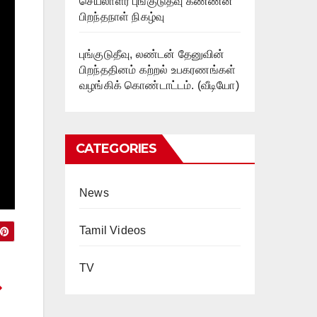
செயலாளர் புங்குடுதீவு கண்ணன்
பிறந்தநாள் நிகழ்வு
புங்குடுதீவு, லண்டன் தேனுவின்
பிறந்ததினம் கற்றல் உபகரணங்கள்
வழங்கிக் கொண்டாட்டம். (வீடியோ)
CATEGORIES
News
Tamil Videos
TV