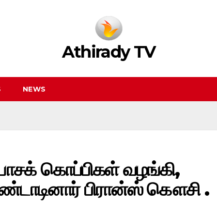
Athirady TV
S
NEWS
யாசக் கொப்பிகள் வழங்கி,
்டாடினார் பிரான்ஸ் கௌசி .