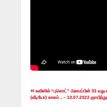
Post
சுவிஸில் “புளொட்” அமைப்பின் 33 வது 
(வீடியோ) காலம் .. – 10.07.2022 ஞாயிற்ற
navigation