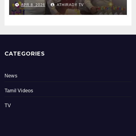
புங்குடுதீவு கண்ணன் பிறந்தநாள்
APR 8, 2026
ATHIRADY TV
நிகழ்வு
CATEGORIES
News
Tamil Videos
TV