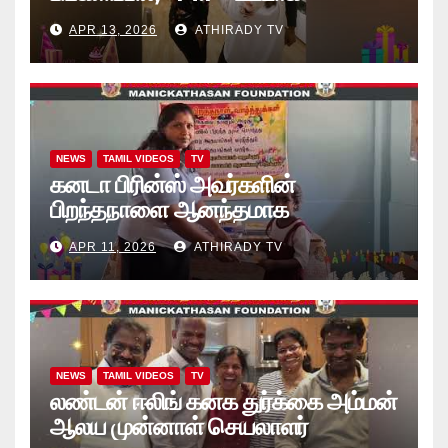
“கற்றலுக்கான அப்பியாசக்
APR 13, 2026
ATHIRADY TV
கொப்பிகள்” வழங்கல் வீடியோ
NEWS
TAMIL VIDEOS
TV
கனடா பிரின்ஸ் அவர்களின்
பிறந்தநாளை ஆனந்தமாக
கொண்டாடினார்கள் தாயக உறவுகள்..
APR 11, 2026
ATHIRADY TV
(வீடியோ)
NEWS
TAMIL VIDEOS
TV
லண்டன் ஈலிங் கனக துர்க்கை அம்மன்
ஆலய முன்னாள் செயலாளர்