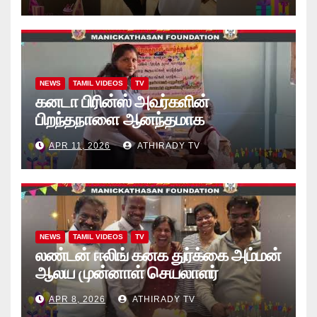
கொப்பிகள்” வழங்கல் வீடியோ
NEWS
TAMIL VIDEOS
TV
கனடா பிரின்ஸ் அவர்களின்
பிறந்தநாளை ஆனந்தமாக
கொண்டாடினார்கள் தாயக உறவுகள்..
APR 11, 2026
ATHIRADY TV
(வீடியோ)
NEWS
TAMIL VIDEOS
TV
லண்டன் ஈலிங் கனக துர்க்கை அம்மன்
ஆலய முன்னாள் செயலாளர்
புங்குடுதீவு கண்ணன் பிறந்தநாள்
APR 8, 2026
ATHIRADY TV
நிகழ்வு