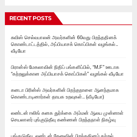
RECENT POSTS
சுவிஸ் செல்வபாலன் அவர்களின் 60வது பிறந்ததினக்
கொண்டாட்டத்தில், அப்பியாசக் கொப்பிகள் வழங்கல்..
வீடியோ
பிரான்ஸ் மேகலாவின் நிதிப் பங்களிப்பில், “M.F” ஊடாக
“கற்றலுக்கான அப்பியாசக் கொப்பிகள்” வழங்கல் வீடியோ
கனடா பிரின்ஸ் அவர்களின் பிறந்தநாளை ஆனந்தமாக
கொண்டாடினார்கள் தாயக உறவுகள்.. (வீடியோ)
லண்டன் ஈலிங் கனக துர்க்கை அம்மன் ஆலய முன்னாள்
செயலாளர் புங்குடுதீவு கண்ணன் பிறந்தநாள் நிகழ்வு
புங்குடுதீவு, லண்டன் தேனுவின் பிறந்ததினம் கற்றல்