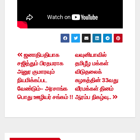
Post
ஜனாதிபதியாக
வவுனியாவில்
சஜித்தும் பிரதமராக
தமிழீழ மக்கள்
navigation
அனுர குமாரவும்
விடுதலைக்
நியமிக்கப்பட
கழகத்தின் 33வது
வேண்டும்– அரசாங்க
வீரமக்கள் தினம்
பொது ஊழியர் சங்கம் !!
ஆரம்ப நிகழ்வு..