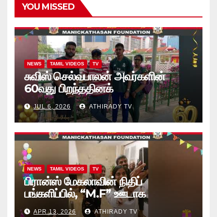
YOU MISSED
NEWS
TAMIL VIDEOS
TV
சுவிஸ் செல்வபாலன் அவர்களின்
60வது பிறந்ததினக்
கொண்டாட்டத்தில், அப்பியாசக்
JUL 6, 2026
ATHIRADY TV
கொப்பிகள் வழங்கல்.. வீடியோ
NEWS
TAMIL VIDEOS
TV
பிரான்ஸ் மேகலாவின் நிதிப்
பங்களிப்பில், “M.F” ஊடாக
“கற்றலுக்கான அப்பியாசக்
APR 13, 2026
ATHIRADY TV