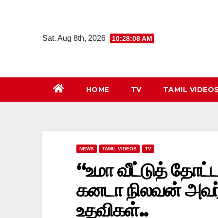
Skip
to
content
Sat. Aug 8th, 2026
10:28:08 AM
HOME
TV
TAMIL VIDEO
NEWS
TAMIL VIDEOS
TV
“உமா வீட்டுத் தோட்ட
கனடா நிலவன் அவர்க
உதவிகள்..