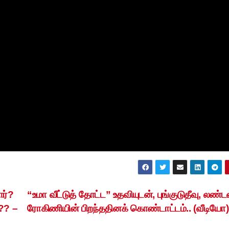
ார்?
“உமா வீட்டுத் தோட்ட” உதவியுடன், புங்குடுதீவு, லண்ட
்?? –
ரோகிணியின் பிறந்ததினக் கொண்டாட்டம்.. (வீடியோ