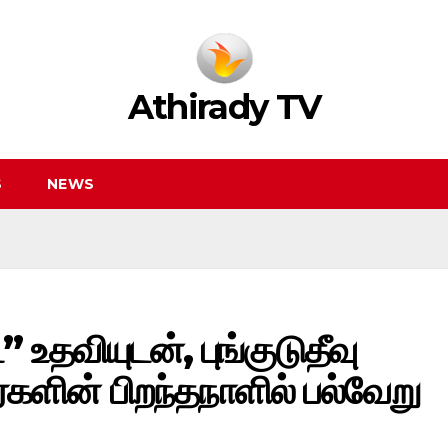
Athirady TV
S
NEWS
” உதவியுடன், புங்குடுதீவு
ளின் பிறந்தநாளில் பல்வேறு