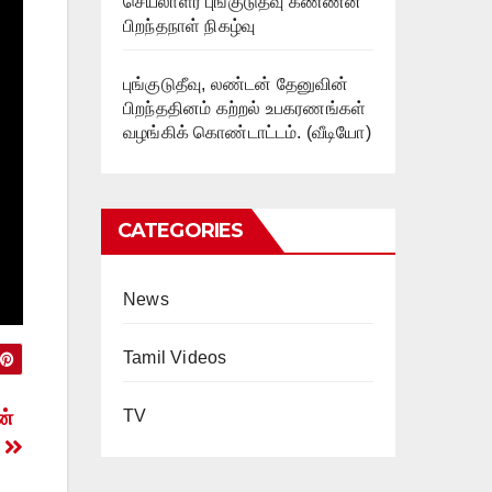
செயலாளர் புங்குடுதீவு கண்ணன்
பிறந்தநாள் நிகழ்வு
புங்குடுதீவு, லண்டன் தேனுவின்
பிறந்ததினம் கற்றல் உபகரணங்கள்
வழங்கிக் கொண்டாட்டம். (வீடியோ)
CATEGORIES
News
Tamil Videos
ன்
TV
)