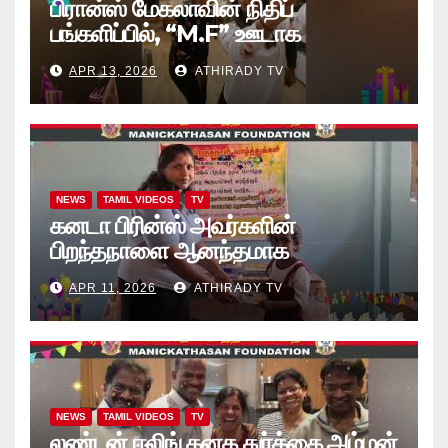
பிரான்ஸ் மேகலாவின் நிதிப்
பங்களிப்பில், “M.F” ஊடாக
“கற்றலுக்கான அப்பியாசக்
APR 13, 2026
ATHIRADY TV
கொப்பிகள்” வழங்கல் வீடியோ
NEWS
TAMIL VIDEOS
TV
கனடா பிரின்ஸ் அவர்களின்
பிறந்தநாளை ஆனந்தமாக
கொண்டாடினார்கள் தாயக உறவுகள்..
APR 11, 2026
ATHIRADY TV
(வீடியோ)
NEWS
TAMIL VIDEOS
TV
லண்டன் ஈலிங் கனக துர்க்கை அம்மன்