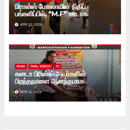
பிரான்ஸ் மேகலாவின் நிதிப்
பங்களிப்பில், “M.F” ஊடாக
“கற்றலுக்கான அப்பியாசக்
APR 13, 2026
கொப்பிகள்” வழங்கல் வீடியோ
NEWS
TAMIL VIDEOS
TV
கனடா பிரின்ஸ் அவர்களின்
பிறந்தநாளை ஆனந்தமாக
கொண்டாடினார்கள் தாயக உறவுகள்..
APR 11, 2026
(வீடியோ)