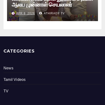
ஆலய முன்னாள் செயலாளர்
புங்குடுதீவு கண்ணன் பிறந்தநாள்
APR 8, 2026
ATHIRADY TV
நிகழ்வு
CATEGORIES
News
Tamil Videos
TV