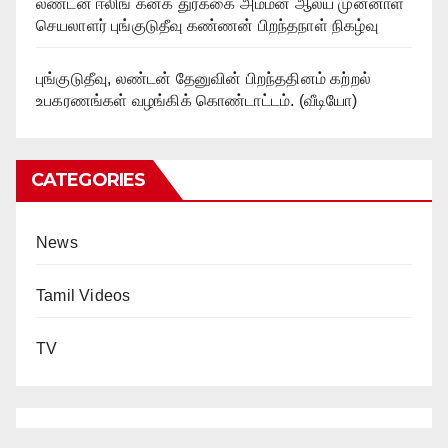
லண்டன் ஈலிங் கனக துர்க்கை அம்மன் ஆலய முன்னாள்
செயலாளர் புங்குடுதீவு கண்ணன் பிறந்தநாள் நிகழ்வு
புங்குடுதீவு, லண்டன் தேனுவின் பிறந்ததினம் கற்றல்
உபகரணங்கள் வழங்கிக் கொண்டாட்டம். (வீடியோ)
CATEGORIES
News
Tamil Videos
TV