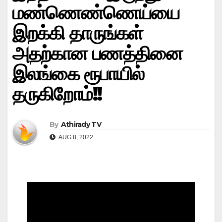
மண்ணெண்ணெய்யை
இறக்கி தாருங்கள்
அதற்கான பணத்தினை
இலங்கை ரூபாயில்
தருகிறோம்!!
By
Athirady TV
AUG 8, 2022