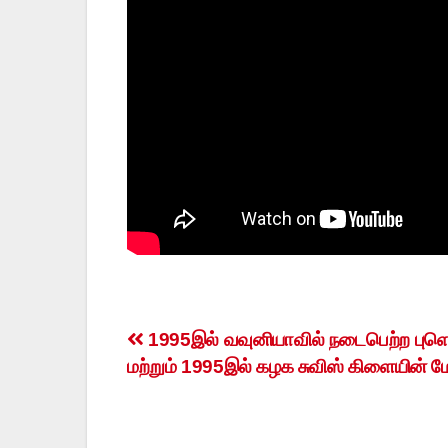
Post
1995இல் வவுனியாவில் நடைபெற்ற புளொ
மற்றும் 1995இல் கழக சுவிஸ் கிளையின் ம
navigation