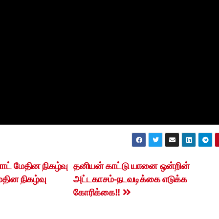
ட் மேதின நிகழ்வு
தனியன் காட்டு யானை ஒன்றின்
ேதின நிகழ்வு
அட்டகாசம்-நடவடிக்கை எடுக்க
கோரிக்கை!!