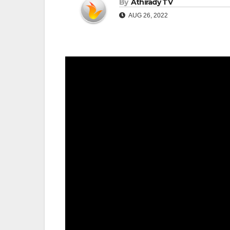
By
Athirady TV
AUG 26, 2022