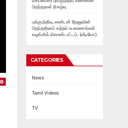
செயலாளர் புங்குடுதீவு கண்ணன்
பிறந்தநாள் நிகழ்வு
புங்குடுதீவு, லண்டன் தேனுவின்
பிறந்ததினம் கற்றல் உபகரணங்கள்
வழங்கிக் கொண்டாட்டம். (வீடியோ)
CATEGORIES
News
Tamil Videos
TV